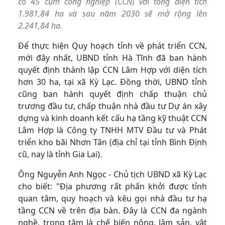
có 45 cụm công nghiệp (CCN) với tổng diện tích
1.981,84 ha và sau năm 2030 sẽ mở rộng lên
2.241,84 ha.
Để thực hiện Quy hoạch tỉnh về phát triển CCN,
mới đây nhất, UBND tỉnh Hà Tĩnh đã ban hành
quyết định thành lập CCN Lâm Hợp với diện tích
hơn 30 ha, tại xã Kỳ Lạc. Đồng thời, UBND tỉnh
cũng ban hành quyết định chấp thuận chủ
trương đầu tư, chấp thuận nhà đầu tư Dự án xây
dựng và kinh doanh kết cấu hạ tầng kỹ thuật CCN
Lâm Hợp là Công ty TNHH MTV Đầu tư và Phát
triển kho bãi Nhơn Tân (địa chỉ tại tỉnh Bình Định
cũ, nay là tỉnh Gia Lai).
Ông Nguyễn Anh Ngọc - Chủ tịch UBND xã Kỳ Lạc
cho biết: "Địa phương rất phấn khởi được tỉnh
quan tâm, quy hoạch và kêu gọi nhà đầu tư hạ
tầng CCN về trên địa bàn. Đây là CCN đa ngành
nghề, trọng tâm là chế biến nông, lâm sản, vật