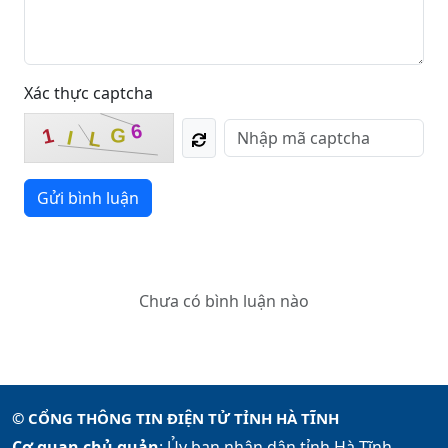
Xác thực captcha
6
G
1
I
L
Gửi bình luận
Chưa có bình luận nào
© CỔNG THÔNG TIN ĐIỆN TỬ TỈNH HÀ TĨNH
Cơ quan chủ quản
: Ủy ban nhân dân tỉnh Hà Tĩnh