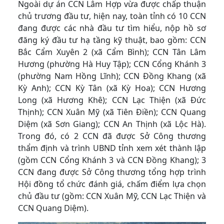
Ngoài dự án CCN Lâm Hợp vừa được chấp thuận
chủ trương đầu tư, hiện nay, toàn tỉnh có 10 CCN
đang được các nhà đầu tư tìm hiểu, nộp hồ sơ
đăng ký đầu tư hạ tầng kỹ thuật, bao gồm: CCN
Bắc Cẩm Xuyên 2 (xã Cẩm Bình); CCN Tân Lâm
Hương (phường Hà Huy Tập); CCN Cổng Khánh 3
(phường Nam Hồng Lĩnh); CCN Đồng Khang (xã
Kỳ Anh); CCN Kỳ Tân (xã Kỳ Hoa); CCN Hương
Long (xã Hương Khê); CCN Lạc Thiện (xã Đức
Thịnh); CCN Xuân Mỹ (xã Tiên Điền); CCN Quang
Diệm (xã Sơn Giang); CCN An Thịnh (xã Lộc Hà).
Trong đó, có 2 CCN đã được Sở Công thương
thẩm định và trình UBND tỉnh xem xét thành lập
(gồm CCN Cổng Khánh 3 và CCN Đồng Khang); 3
CCN đang được Sở Công thương tổng hợp trình
Hội đồng tổ chức đánh giá, chấm điểm lựa chọn
chủ đầu tư (gồm: CCN Xuân Mỹ, CCN Lạc Thiện và
CCN Quang Diệm).