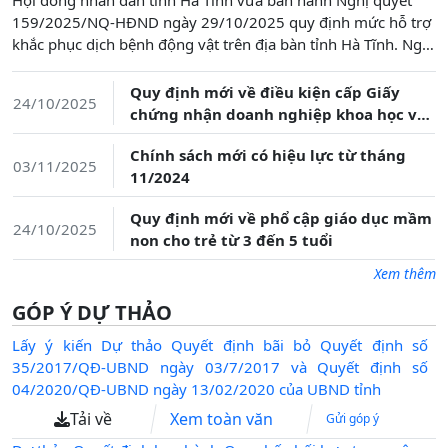
Hội đồng nhân dân tỉnh Hà Tĩnh vừa ban hành Nghị quyết
159/2025/NQ-HĐND ngày 29/10/2025 quy định mức hỗ trợ
Quy định mới về điều kiện cấp Giấy
24/10/2025
khắc phục dịch bệnh động vật trên địa bàn tỉnh Hà Tĩnh. Nghị
chứng nhận doanh nghiệp khoa học và
quyết nhằm cụ thể hóa chính sách của Trung ương và kịp
công nghệ
thời hỗ trợ người chăn nuôi, nuôi trồng thủy sản giảm thiểu
Chính sách mới có hiệu lực từ tháng
03/11/2025
thiệt hại và phục hồi sản xuất sau dịch bệnh.
11/2024
Quy định mới về phổ cập giáo dục mầm
24/10/2025
non cho trẻ từ 3 đến 5 tuổi
Quy định mới về điều kiện cấp Giấy
24/10/2025
chứng nhận doanh nghiệp khoa học và
công nghệ
Xem thêm
Chính sách mới có hiệu lực từ tháng
03/11/2025
11/2024
GÓP Ý DỰ THẢO
Quy định mới về phổ cập giáo dục mầm
Lấy ý kiến Dự thảo Quyết định bãi bỏ Quyết định số
24/10/2025
non cho trẻ từ 3 đến 5 tuổi
35/2017/QĐ-UBND ngày 03/7/2017 và Quyết định số
04/2020/QĐ-UBND ngày 13/02/2020 của UBND tỉnh
Quy định mới về điều kiện cấp Giấy
24/10/2025
Tải về
Xem toàn văn
Gửi góp ý
chứng nhận doanh nghiệp khoa học và