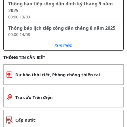
thiệt hại do mưa bão
Thông báo tiếp công dân định kỳ tháng 9 năm
2025
Sắp xếp, tinh giản hơn 35.000 cán bộ khuyến nông cả
00:00 13/09
nước
Thông báo lịch tiếp công dân tháng 8 năm 2025
Xem thêm
00:00 14/08
Xem thêm
THÔNG TIN CẦN BIẾT
Dự báo thời tiết, Phòng chống thiên tai
Tra cứu Tiền điện
Cấp nước