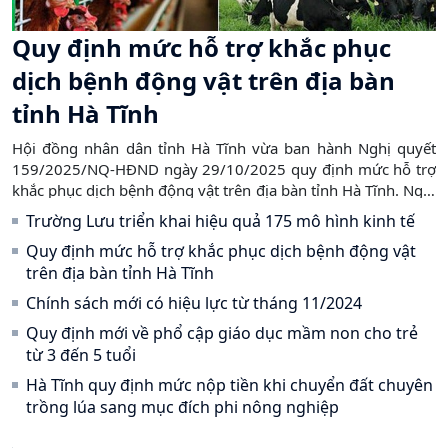
Quy định mức hỗ trợ khắc phục
dịch bệnh động vật trên địa bàn
tỉnh Hà Tĩnh
Hội đồng nhân dân tỉnh Hà Tĩnh vừa ban hành Nghị quyết
159/2025/NQ-HĐND ngày 29/10/2025 quy định mức hỗ trợ
khắc phục dịch bệnh động vật trên địa bàn tỉnh Hà Tĩnh. Nghị
quyết nhằm cụ thể hóa chính sách của Trung ương và kịp
Trường Lưu triển khai hiệu quả 175 mô hình kinh tế
thời hỗ trợ người chăn nuôi, nuôi trồng thủy sản giảm thiểu
Quy định mức hỗ trợ khắc phục dịch bệnh động vật
thiệt hại và phục hồi sản xuất sau dịch bệnh.
trên địa bàn tỉnh Hà Tĩnh
Chính sách mới có hiệu lực từ tháng 11/2024
Quy định mới về phổ cập giáo dục mầm non cho trẻ
từ 3 đến 5 tuổi
Hà Tĩnh quy định mức nộp tiền khi chuyển đất chuyên
trồng lúa sang mục đích phi nông nghiệp