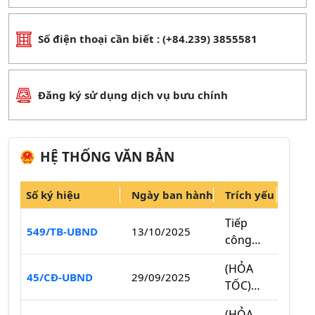
Số điện thoại cần biết : (+84.239) 3855581
Đăng ký sử dụng dịch vụ bưu chính
HỆ THỐNG VĂN BẢN
Số ký hiệu
Ngày ban hành
Trích yếu
Tài 
Tiếp
549/TB-UBND
13/10/2025
công
dân
(HỎA
định kỳ
45/CĐ-UBND
29/09/2025
TỐC)
tháng
Về việc
10 năm
(HỎA