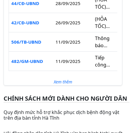
tập
44/CĐ-UBND
28/09/2025
2025
TỐC)
trung
Về việc
khắc
(HỎA
tập
42/CĐ-UBND
26/09/2025
phục
TỐC)
trung
hậu
Về việc
ứng
quả
Thông
chủ
506/TB-UBND
11/09/2025
phó
bão số
báo
động
bão số
10 và
tiếp
ứng
10 và
Tiếp
ứng
công
482/GM-UBND
11/09/2025
phó với
mưa lũ,
công
phó
dân
bão
sạt lở
dân
mưa lũ
định kỳ
BUALOI
đất, lũ
định kỳ
sau
tháng 9
Xem thêm
ống, lũ
tháng 9
bão
năm
quét
năm
gây ra
2025
CHÍNH SÁCH MỚI DÀNH CHO NGƯỜI DÂN
2025
Chính sách mới có hiệu lực từ tháng
03/11/2025
11/2024
Quy định mức hỗ trợ khắc phục dịch bệnh động vật
trên địa bàn tỉnh Hà Tĩnh
Quy định mới về phổ cập giáo dục mầm
24/10/2025
non cho trẻ từ 3 đến 5 tuổi