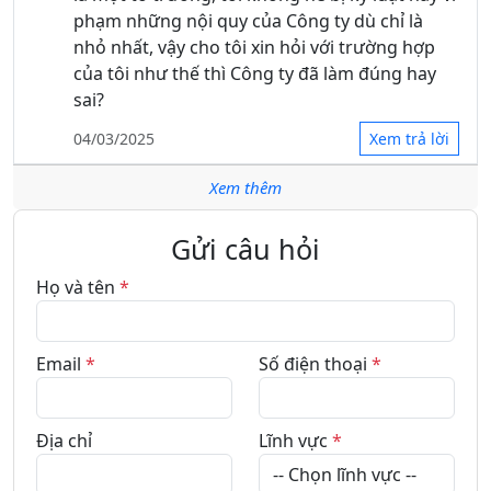
phạm những nội quy của Công ty dù chỉ là
nhỏ nhất, vậy cho tôi xin hỏi với trường hợp
của tôi như thế thì Công ty đã làm đúng hay
sai?
04/03/2025
Xem trả lời
Xem thêm
Hỏi
:
Đối tượng nào được nghỉ hưu trước tuổi
theo Nghị định 178? Tôi là công chức tại một
Gửi câu hỏi
ban chuyên môn của Ủy ban Trung ương Mặt
trận Tổ quốc Việt Nam. Cơ quan tôi đã sắp xếp
Họ và tên
*
tinh giản nhiều đầu mối, riêng ban chuyên
môn nơi tôi trực tiếp công tác (tương đương
cấp Vụ của cơ quan hành chính nhà nước) vẫn
Email
*
Số điện thoại
*
giữ nguyên, không sắp xếp. Xin hỏi, nếu trong
năm 2025, tôi xin nghỉ hưu trước tuổi 3 năm
Địa chỉ
Lĩnh vực
*
và được cơ quan chấp thuận thì tôi có được
hưởng chế độ chính sách nghỉ hưu trước tuổi