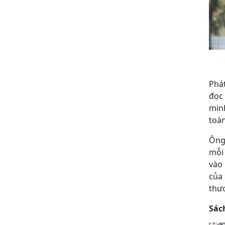
Phá
đọc 
minh
toàn
Ông
mỗi 
vào 
của 
thư
Sác