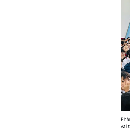
Phầ
vai 