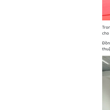
Tro
cho 
Đồng
thuậ