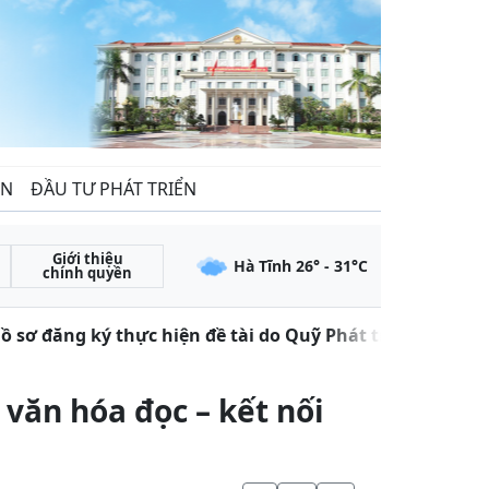
ẾN
ĐẦU TƯ PHÁT TRIỂN
Giới thiệu
Hà Tĩnh
26
° -
31
°C
chính quyền
ơ đăng ký thực hiện đề tài do Quỹ Phát triển khoa học 
văn hóa đọc – kết nối