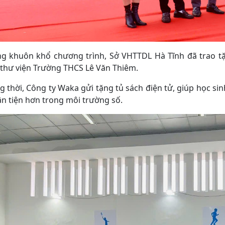
ng khuôn khổ chương trình, Sở VHTTDL Hà Tĩnh đã trao tặn
thư viện Trường THCS Lê Văn Thiêm.
 thời, Công ty Waka gửi tặng tủ sách điện tử, giúp học sin
n tiện hơn trong môi trường số.