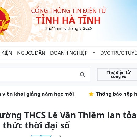
CỔNG THÔNG TIN ĐIỆN TỬ
TỈNH HÀ TĨNH
Thứ Năm, 6 tháng 8, 2026
 KIỆN
NGƯỜI DÂN
DOANH NGHIỆP
DVC TRỰC TUY
Thư điện tử
công vụ
h viên khai giảng năm học mới
Thông báo nộp hồ s
ường THCS Lê Văn Thiêm lan tỏa 
i thức thời đại số