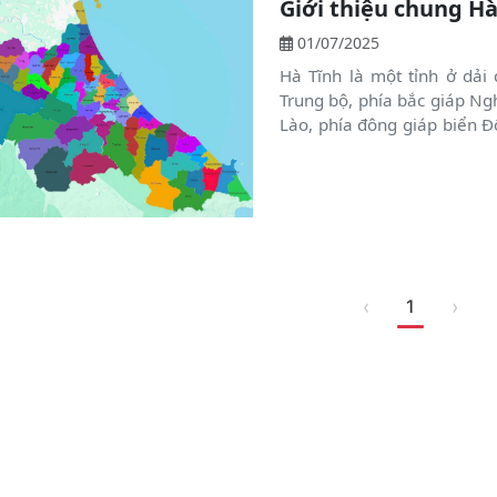
Giới thiệu chung Hà
01/07/2025
Hà Tĩnh là một tỉnh ở dải
Trung bộ, phía bắc giáp Ng
Lào, phía đông giáp biển Đ
có đủ các vùng đồi núi, tr
tích nhỏ bị chia cắt bởi cá
sông lớn nhỏ và nhiều hồ n
mùa nóng ẩm, mưa nhiều. N
‹
›
1