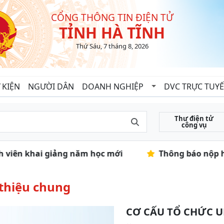
CỔNG THÔNG TIN ĐIỆN TỬ
TỈNH HÀ TĨNH
Thứ Sáu, 7 tháng 8, 2026
 KIỆN
NGƯỜI DÂN
DOANH NGHIỆP
DVC TRỰC TUY
Thư điện tử
công vụ
inh viên khai giảng năm học mới
Thông báo nộp hồ
 thiệu chung
CƠ CẤU TỔ CHỨC U