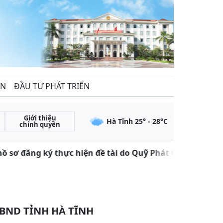
ẾN
ĐẦU TƯ PHÁT TRIỂN
Giới thiệu
Hà Tĩnh
25
° -
28
°C
chính quyền
 sơ đăng ký thực hiện đề tài do Quỹ Phát triển khoa họ
BND TỈNH HÀ TĨNH