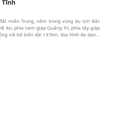
 Tĩnh
 đất miền Trung, nằm trong vùng du lịch Bắc
hệ An, phía nam giáp Quảng Trị, phía tây giáp
ông với bờ biển dài 137km. Ðịa hình đa dạng,
ung du, đồng bằng và biển.Đồng bằng có diện
c dãy núi và sông suối. Hà Tĩnh có tới 14 con
ước. Là tỉnh nằm trong khu vực nhiệt đới, gió
hiệt độ trung bình năm là 23,7ºC.