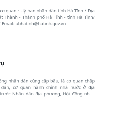
ơ quan : Uỷ ban nhân dân tỉnh Hà Tĩnh / Địa
t Thành - Thành phố Hà Tĩnh - tỉnh Hà Tĩnh/
/ Email: ubhatinh@hatinh.gov.vn
vụ
ồng nhân dân cùng cấp bầu, là cơ quan chấp
 dân, cơ quan hành chính nhà nước ở địa
 trước Nhân dân địa phương, Hội đồng nhân
nh chính nhà nước cấp trên.