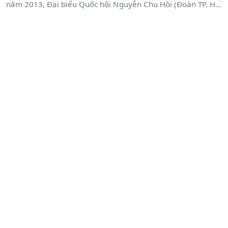
năm 2013, Đại biểu Quốc hội Nguyễn Chu Hồi (Đoàn TP. Hải
Phòng) nhấn mạnh nguyên tắc đảm bảo sự thống nhất
quản lý trong khối Mặt trận nhưng cũng tạo điều kiện để
các tổ chức chính trị - xã hội trực thuộc MTTQ Việt Nam có
thể phát huy được những đặc thù riêng.