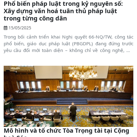
Phổ biến pháp luật trong kỷ nguyên số:
Xây dựng văn hoá tuân thủ pháp luật
trong từng công dân
15/05/2025
Trong bối cảnh triển khai Nghị quyết 66-NQ/TW, công tác
phổ biến, giáo dục pháp luật (PBGDPL) đang đứng trước
yêu cầu đổi mới toàn diện – không chỉ về công nghệ, mà
quan trọng hơn là thay đổi tư duy tiếp cận của người dân
với pháp luật. Trao đổi với Báo Pháp luật Việt Nam, ông Lê
Vệ Quốc – Cục trưởng Cục PBGDPL và Trợ giúp pháp lý –
khẳng định: Muốn công nghệ phát huy giá trị, trước hết phải
xây dựng văn hóa tuân thủ pháp luật trong mỗi công dân,
bắt đầu từ nhận thức, thói quen và lòng tin.
Mô hình và tổ chức Tòa Trọng tài tại Cộng