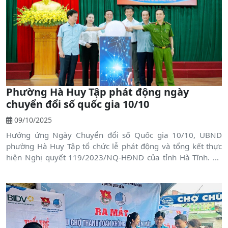
Phường Hà Huy Tập phát động ngày
chuyển đổi số quốc gia 10/10
09/10/2025
Hưởng ứng Ngày Chuyển đổi số Quốc gia 10/10, UBND
phường Hà Huy Tập tổ chức lễ phát động và tổng kết thực
hiện Nghị quyết 119/2023/NQ-HĐND của tỉnh Hà Tĩnh. Sự
kiện nhằm đẩy mạnh ứng dụng công nghệ số trong quản lý,
điều hành, đưa chuyển đổi số trở thành động lực thúc đẩy
phát triển kinh tế – xã hội và phục vụ người dân ngày càng
tốt hơn.