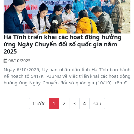
Hà Tĩnh triển khai các hoạt động hưởng
ứng Ngày Chuyển đổi số quốc gia năm
2025
06/10/2025
Ngày 6/10/2025, Ủy ban nhân dân tỉnh Hà Tĩnh ban hành
Kế hoạch số 541/KH-UBND về việc triển khai các hoạt động
hưởng ứng Ngày Chuyển đổi số quốc gia (10/10) trên địa
bàn tỉnh. Kế hoạch nhằm thúc đẩy việc ứng dụng các nền
tảng, dịch vụ số vào đời sống thực tiễn, góp phần giải quyết
các vấn đề xã hội, mang lại lợi ích thiết thực cho người dân
trước
1
2
3
4
sau
và doanh nghiệp.