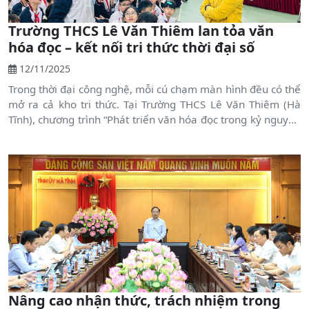
Trường THCS Lê Văn Thiêm lan tỏa văn
hóa đọc – kết nối tri thức thời đại số
12/11/2025
Trong thời đại công nghệ, mỗi cú chạm màn hình đều có thể
mở ra cả kho tri thức. Tại Trường THCS Lê Văn Thiêm (Hà
Tĩnh), chương trình “Phát triển văn hóa đọc trong kỷ nguyên
số” đã giúp học sinh thêm yêu sách, biết cách học – đọc –
khám phá bằng cả trái tim và công nghệ.
Nâng cao nhận thức, trách nhiệm trong