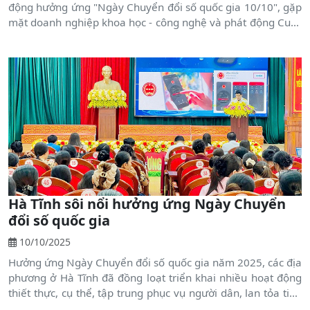
động hưởng ứng "Ngày Chuyển đổi số quốc gia 10/10", gặp
mặt doanh nghiệp khoa học - công nghệ và phát động Cuộc
thi trực tuyến "Tìm hiểu Nghị quyết 57-NQ-TW của Bộ Chính
trị".
Hà Tĩnh sôi nổi hưởng ứng Ngày Chuyển
đổi số quốc gia
10/10/2025
Hưởng ứng Ngày Chuyển đổi số quốc gia năm 2025, các địa
phương ở Hà Tĩnh đã đồng loạt triển khai nhiều hoạt động
thiết thực, cụ thể, tập trung phục vụ người dân, lan tỏa tinh
thần chuyển đổi số sâu rộng trong cộng đồng.