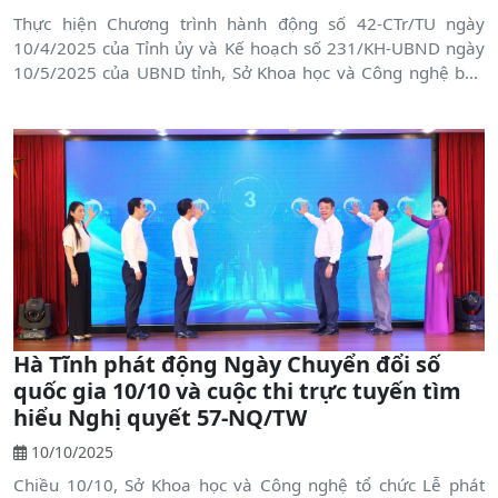
Thực hiện Chương trình hành động số 42-CTr/TU ngày
10/4/2025 của Tỉnh ủy và Kế hoạch số 231/KH-UBND ngày
10/5/2025 của UBND tỉnh, Sở Khoa học và Công nghệ ban
hành đã Kế hoạch Tổ chức Cuộc thi trực tuyến “Tìm hiểu
Nghị quyết số 57-NQ/TW về đột phá phát triển khoa học,
công nghệ, đổi mới sáng tạo và chuyển đổi số quốc gia” trên
địa bàn tỉnh Hà Tĩnh.
Hà Tĩnh phát động Ngày Chuyển đổi số
quốc gia 10/10 và cuộc thi trực tuyến tìm
hiểu Nghị quyết 57-NQ/TW
10/10/2025
Chiều 10/10, Sở Khoa học và Công nghệ tổ chức Lễ phát