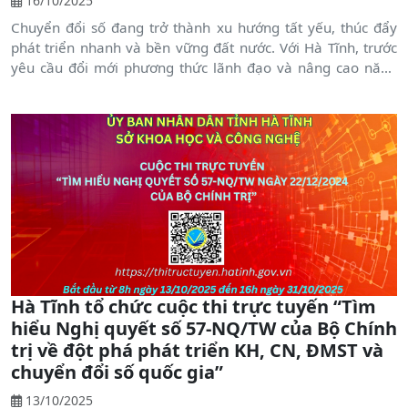
16/10/2025
Chuyển đổi số đang trở thành xu hướng tất yếu, thúc đẩy
phát triển nhanh và bền vững đất nước. Với Hà Tĩnh, trước
yêu cầu đổi mới phương thức lãnh đạo và nâng cao năng
lực quản trị, văn phòng cấp ủy giữ vị trí trọng yếu với vai trò
trung tâm thông tin, cơ quan tham mưu tổng hợp, góp phần
đảm bảo sự lãnh đạo toàn diện, hiệu quả của cấp ủy trong
kỷ nguyên số.
Hà Tĩnh tổ chức cuộc thi trực tuyến “Tìm
hiểu Nghị quyết số 57-NQ/TW của Bộ Chính
trị về đột phá phát triển KH, CN, ĐMST và
chuyển đổi số quốc gia”
13/10/2025