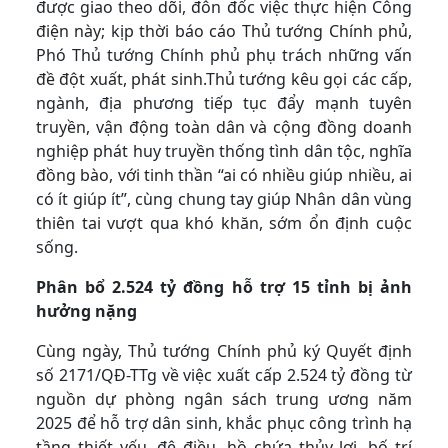
được giao theo dõi, đôn đốc việc thực hiện Công
điện này; kịp thời báo cáo Thủ tướng Chính phủ,
Phó Thủ tướng Chính phủ phụ trách những vấn
đề đột xuất, phát sinh.Thủ tướng kêu gọi các cấp,
ngành, địa phương tiếp tục đẩy mạnh tuyên
truyền, vận động toàn dân và cộng đồng doanh
nghiệp phát huy truyền thống tình dân tộc, nghĩa
đồng bào, với tinh thần “ai có nhiều giúp nhiều, ai
có ít giúp ít”, cùng chung tay giúp Nhân dân vùng
thiên tai vượt qua khó khăn, sớm ổn định cuộc
sống.
Phân bổ 2.524 tỷ đồng hỗ trợ 15 tỉnh bị ảnh
hưởng nặng
Cùng ngày, Thủ tướng Chính phủ ký Quyết định
số 2171/QĐ-TTg về việc xuất cấp 2.524 tỷ đồng từ
nguồn dự phòng ngân sách trung ương năm
2025 để hỗ trợ dân sinh, khắc phục công trình hạ
tầng thiết yếu, đê điều, hồ chứa thủy lợi, bố trí