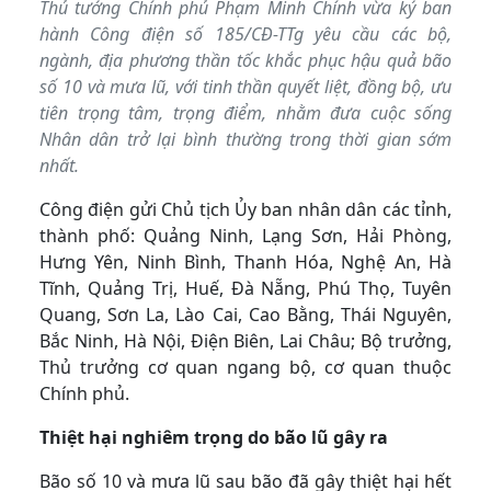
Thủ tướng Chính phủ Phạm Minh Chính vừa ký ban
hành Công điện số 185/CĐ-TTg yêu cầu các bộ,
ngành, địa phương thần tốc khắc phục hậu quả bão
số 10 và mưa lũ, với tinh thần quyết liệt, đồng bộ, ưu
tiên trọng tâm, trọng điểm, nhằm đưa cuộc sống
Nhân dân trở lại bình thường trong thời gian sớm
nhất.
Công điện gửi Chủ tịch Ủy ban nhân dân các tỉnh,
thành phố: Quảng Ninh, Lạng Sơn, Hải Phòng,
Hưng Yên, Ninh Bình, Thanh Hóa, Nghệ An, Hà
Tĩnh, Quảng Trị, Huế, Đà Nẵng, Phú Thọ, Tuyên
Quang, Sơn La, Lào Cai, Cao Bằng, Thái Nguyên,
Bắc Ninh, Hà Nội, Điện Biên, Lai Châu; Bộ trưởng,
Thủ trưởng cơ quan ngang bộ, cơ quan thuộc
Chính phủ.
Thiệt hại nghiêm trọng do bão lũ gây ra
Bão số 10 và mưa lũ sau bão đã gây thiệt hại hết