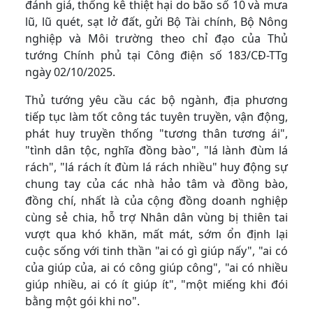
đánh giá, thống kê thiệt hại do bão số 10 và mưa
lũ, lũ quét, sạt lở đất, gửi Bộ Tài chính, Bộ Nông
nghiệp và Môi trường theo chỉ đạo của Thủ
tướng Chính phủ tại Công điện số 183/CĐ-TTg
ngày 02/10/2025.
Thủ tướng yêu cầu các bộ ngành, địa phương
tiếp tục làm tốt công tác tuyên truyền, vận động,
phát huy truyền thống "tương thân tương ái",
"tình dân tộc, nghĩa đồng bào", "lá lành đùm lá
rách", "lá rách ít đùm lá rách nhiều" huy động sự
chung tay của các nhà hảo tâm và đồng bào,
đồng chí, nhất là của cộng đồng doanh nghiệp
cùng sẻ chia, hỗ trợ Nhân dân vùng bị thiên tai
vượt qua khó khăn, mất mát, sớm ổn định lại
cuộc sống với tinh thần "ai có gì giúp nấy", "ai có
của giúp của, ai có công giúp công", "ai có nhiều
giúp nhiều, ai có ít giúp ít", "một miếng khi đói
bằng một gói khi no".