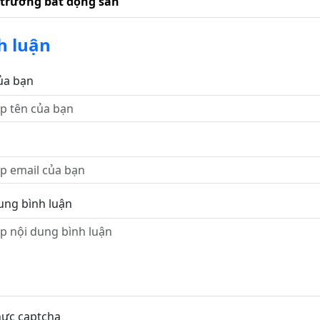
 trường bất động sản
h luận
ủa bạn
ung bình luận
hực captcha