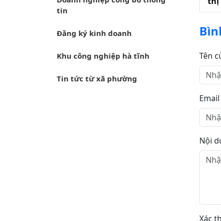
thị
tin
Bìn
Đăng ký kinh doanh
Tên c
Khu công nghiệp hà tĩnh
Tin tức từ xã phường
Email
Nội d
Xác t