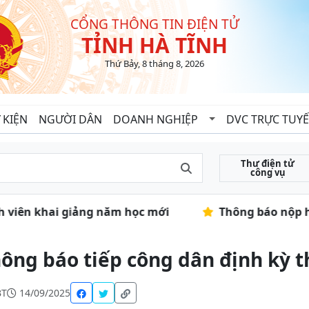
CỔNG THÔNG TIN ĐIỆN TỬ
TỈNH HÀ TĨNH
Thứ Bảy, 8 tháng 8, 2026
 KIỆN
NGƯỜI DÂN
DOANH NGHIỆP
DVC TRỰC TUY
Thư điện tử
công vụ
inh viên khai giảng năm học mới
Thông báo nộp hồ
ông báo tiếp công dân định kỳ 
BT
14/09/2025