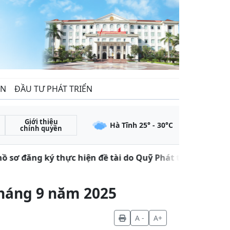
ẾN
ĐẦU TƯ PHÁT TRIỂN
Giới thiệu
Hà Tĩnh
25
° -
30
°C
chính quyền
 sơ đăng ký thực hiện đề tài do Quỹ Phát triển khoa họ
tháng 9 năm 2025
A -
A+