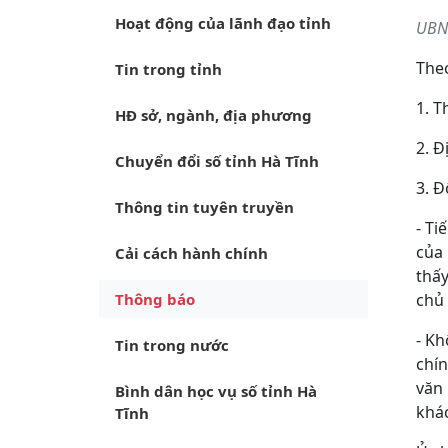
Hoạt động của lãnh đạo tỉnh
UBND
Theo
Tin trong tỉnh
1. T
HĐ sở, ngành, địa phương
2. Đ
Chuyển đổi số tỉnh Hà Tĩnh
3. Đ
Thông tin tuyên truyền
- Ti
của 
Cải cách hành chính
thấy
Thông báo
chủ 
- Kh
Tin trong nước
chín
văn 
Bình dân học vụ số tỉnh Hà
khác
Tĩnh