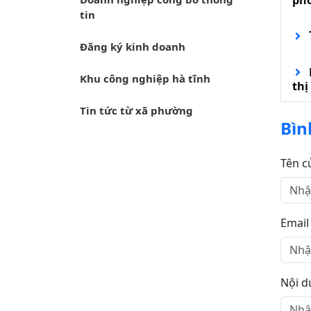
ph
tin
Đăng ký kinh doanh
Khu công nghiệp hà tĩnh
thị
Tin tức từ xã phường
Bìn
Tên c
Email
Nội d