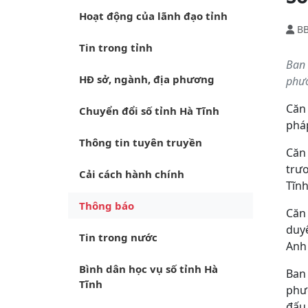
Hoạt động của lãnh đạo tỉnh
B
Tin trong tỉnh
Ban 
HĐ sở, ngành, địa phương
phườ
Căn 
Chuyển đổi số tỉnh Hà Tĩnh
pháp
Thông tin tuyên truyền
Căn 
trươ
Cải cách hành chính
Tĩnh
Thông báo
Căn
duyệ
Tin trong nước
Anh 
Bình dân học vụ số tỉnh Hà
Ban
Tĩnh
phườ
đấu 