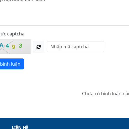
hực captcha
A
3
4
9
bình luận
Chưa có bình luận nà
LIÊN HỆ