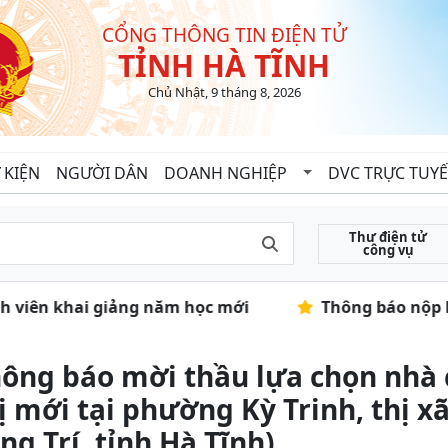
CỔNG THÔNG TIN ĐIỆN TỬ
TỈNH HÀ TĨNH
Chủ Nhật, 9 tháng 8, 2026
 KIỆN
NGƯỜI DÂN
DOANH NGHIỆP
DVC TRỰC TUY
Thư điện tử
công vụ
inh viên khai giảng năm học mới
Thông báo nộp h
ông báo mời thầu lựa chọn nhà 
ị mới tại phường Kỳ Trinh, thị x
ng Trí, tỉnh Hà Tĩnh)