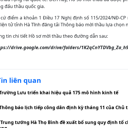
g đấu thầu quốc gia.
 cứ điểm a khoản 1 Điều 17 Nghị định số 115/2024/NĐ-CP
điện tử tỉnh Hà Tĩnh đăng tải Thông báo mời thầu lựa chọn 
g tin chi tiết Hồ sơ mời thầu theo đường dẫn sau:
ttps://drive.google.com/drive/folders/1K2qCnYTDVbg_Za_h
Tin liên quan
Trường Lưu triển khai hiệu quả 175 mô hình kinh tế
Thông báo lịch tiếp công dân định kỳ tháng 11 của Chủ 
Trung tướng Hà Thọ Bình đề xuất bổ sung quy định tổ c