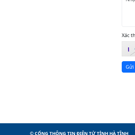
Xác t
I
Gửi 
© CỔNG THÔNG TIN ĐIỆN TỬ TỈNH HÀ TĨNH