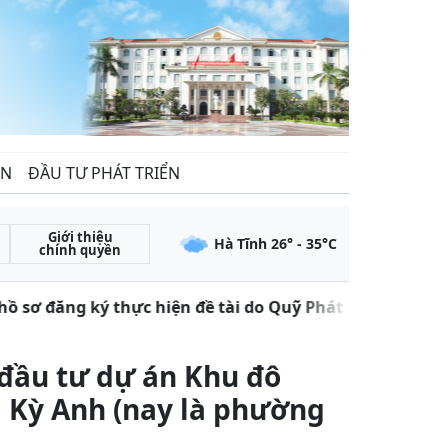
ẾN
ĐẦU TƯ PHÁT TRIỂN
Giới thiệu
Hà Tĩnh
26
° -
35
°C
chính quyền
ồ sơ đăng ký thực hiện đề tài do Quỹ Phát triển khoa họ
đầu tư dự án Khu đô
ã Kỳ Anh (nay là phường