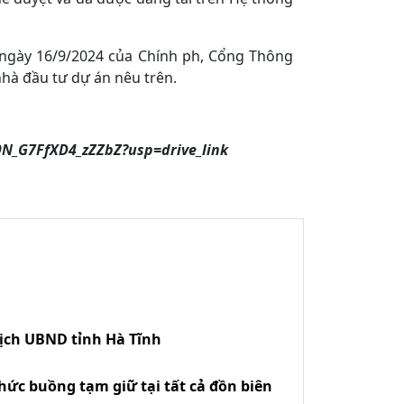
 ngày 16/9/2024 của Chính ph, Cổng Thông
nhà đầu tư dự án nêu trên.
9N_G7FfXD4_zZZbZ?usp=drive_link
tịch UBND tỉnh Hà Tĩnh
hức buồng tạm giữ tại tất cả đồn biên