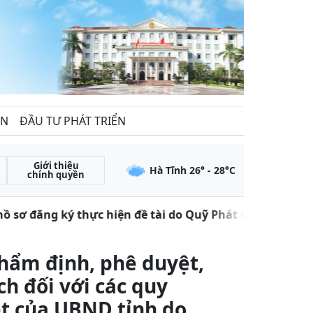
ẾN
ĐẦU TƯ PHÁT TRIỂN
Giới thiệu
Hà Tĩnh
26
° -
28
°C
chính quyền
 sơ đăng ký thực hiện đề tài do Quỹ Phát triển khoa họ
 thẩm định, phê duyệt,
h đối với các quy
t của UBND tỉnh do