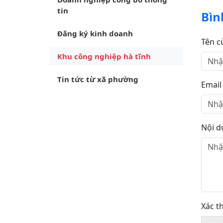
tin
Bìn
Đăng ký kinh doanh
Tên c
Khu công nghiệp hà tĩnh
Tin tức từ xã phường
Email
Nội d
Xác t