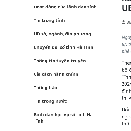
UB
Hoạt động của lãnh đạo tỉnh
Tin trong tỉnh
B
HĐ sở, ngành, địa phương
Ngày
tự, 
Chuyển đổi số tỉnh Hà Tĩnh
phê 
Thông tin tuyên truyền
Theo
bố 
Cải cách hành chính
Tĩnh
202
Thông báo
địn
thị 
Tin trong nước
Đối 
Bình dân học vụ số tỉnh Hà
ngoà
Tĩnh
thôn