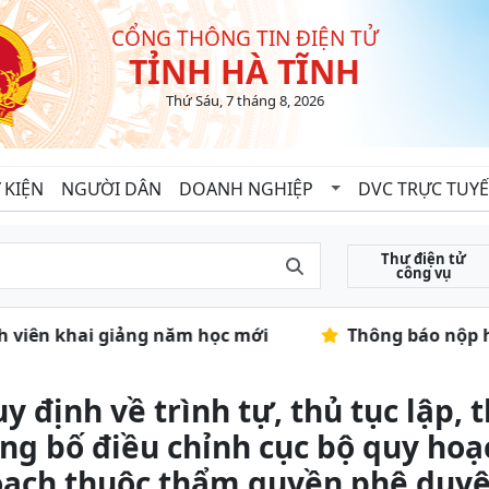
CỔNG THÔNG TIN ĐIỆN TỬ
TỈNH HÀ TĨNH
Thứ Sáu, 7 tháng 8, 2026
 KIỆN
NGƯỜI DÂN
DOANH NGHIỆP
DVC TRỰC TUY
Thư điện tử
công vụ
inh viên khai giảng năm học mới
Thông báo nộp hồ
y định về trình tự, thủ tục lập,
ng bố điều chỉnh cục bộ quy hoạc
ạch thuộc thẩm quyền phê duyệ