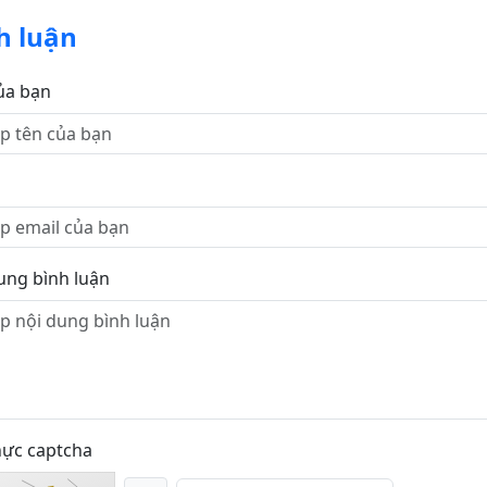
h luận
ủa bạn
ung bình luận
hực captcha