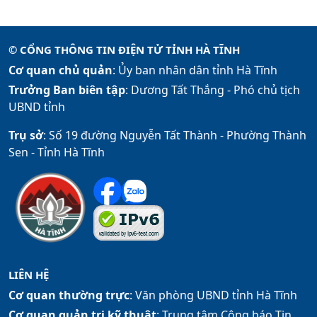
© CỔNG THÔNG TIN ĐIỆN TỬ TỈNH HÀ TĨNH
Cơ quan chủ quản
: Ủy ban nhân dân tỉnh Hà Tĩnh
Trưởng Ban biên tập
: Dương Tất Thắng -
Phó chủ tịch
UBND tỉnh
Trụ sở
: Số 19 đường Nguyễn Tất Thành - Phường Thành
Sen - Tỉnh Hà Tĩnh
LIÊN HỆ
Cơ quan thường trực
: Văn phòng UBND tỉnh Hà Tĩnh
Cơ quan quản trị kỹ thuật
: Trung tâm Công báo Tin