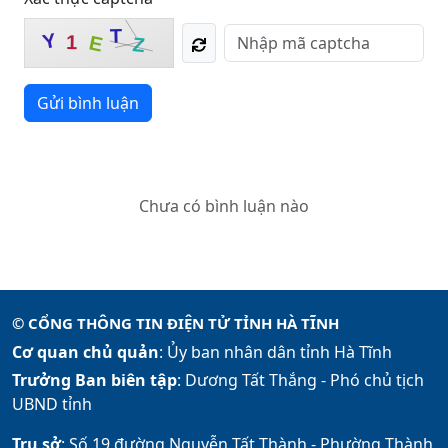
T
Y
1
E
Z
Gửi bình luận
Chưa có bình luận nào
© CỔNG THÔNG TIN ĐIỆN TỬ TỈNH HÀ TĨNH
Cơ quan chủ quản
: Ủy ban nhân dân tỉnh Hà Tĩnh
Trưởng Ban biên tập
: Dương Tất Thắng -
Phó chủ tịch
UBND tỉnh
Trụ sở
: Số 19 đường Nguyễn Tất Thành - Phường Thành