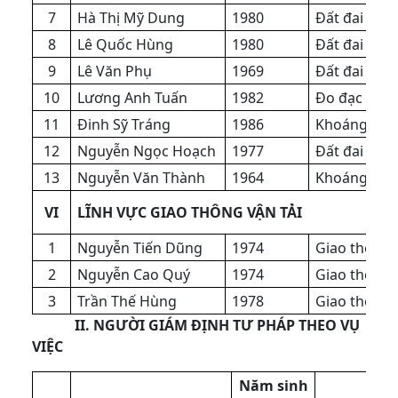
7
Hà Thị Mỹ Dung
1980
Đất đai
8
Lê Quốc Hùng
1980
Đất đai
9
Lê Văn Phụ
1969
Đất đai
10
Lương Anh Tuấn
1982
Đo đạc và B
11
Đinh Sỹ Tráng
1986
Khoáng sản
12
Nguyễn Ngọc Hoạch
1977
Đất đai
13
Nguyễn Văn Thành
1964
Khoáng sản
VI
LĨNH VỰC GIAO THÔNG VẬN TẢI
1
Nguyễn Tiến Dũng
1974
Giao thông
2
Nguyễn Cao Quý
1974
Giao thông
3
Trần Thế Hùng
1978
Giao thông
II. NGƯỜI GIÁM ĐỊNH TƯ PHÁP THEO VỤ
VIỆC
Năm sinh