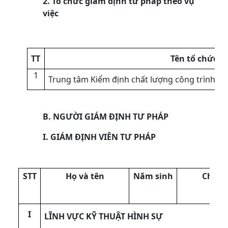
2. Tổ chức giám định tư pháp theo vụ
việc
TT
Tên tổ chức
1
Trung tâm Kiểm định chất lượng công trình xâ
B. NGƯỜI GIÁM ĐỊNH TƯ PHÁP
I. GIÁM ĐỊNH VIÊN TƯ PHÁP
STT
Họ và tên
Năm sinh
Chuyê
giá
I
LĨNH VỰC KỸ THUẬT HÌNH SỰ