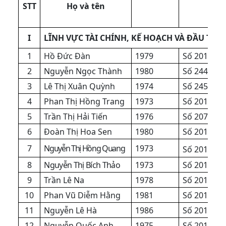
STT
Họ và tên
Qu
I
LĨNH VỰC TÀI CHÍNH, KẾ HOẠCH VÀ ĐẦU TƯ
1
Hồ Đức Đàn
1979
Số 201/QĐ
2
Nguyễn Ngọc Thành
1980
Số 2445/QĐ
3
Lê Thị Xuân Quỳnh
1974
Số 2454/Q
4
Phan Thị Hồng Trang
1973
Số 201/QĐ
5
Trần Thị Hải Tiến
1976
Số 2074/Q
6
Đoàn Thị Hoa Sen
1980
Số 201/QĐ
7
Nguyễn Thị Hồng Quang
1973
Số 201/QĐ
8
Nguyễn Thị Bích Thảo
1973
Số 201/QĐ
9
Trần Lê Na
1978
Số 201/QĐ
10
Phan Vũ Diễm Hằng
1981
Số 201/QĐ
11
Nguyễn Lê Hà
1986
Số 201/QĐ
12
Nguyễn Quốc Anh
1975
Số 201/QĐ