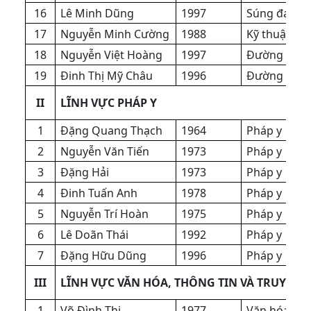
16
Lê Minh Dũng
1997
Súng đạn
17
Nguyễn Minh Cường
1988
Kỹ thuật số 
18
Nguyễn Việt Hoàng
1997
Đường vân
19
Đinh Thị Mỹ Châu
1996
Đường vân
II
LĨNH VỰC PHÁP Y
1
Đặng Quang Thạch
1964
Pháp y
2
Nguyễn Văn Tiến
1973
Pháp y
3
Đặng Hải
1973
Pháp y
4
Đinh Tuấn Anh
1978
Pháp y
5
Nguyễn Trí Hoàn
1975
Pháp y
6
Lê Doãn Thái
1992
Pháp y
7
Đặng Hữu Dũng
1996
Pháp y
III
LĨNH VỰC VĂN HÓA, THÔNG TIN VÀ TRUYỀN
1
Võ Đình Thi
1977
Văn hóa