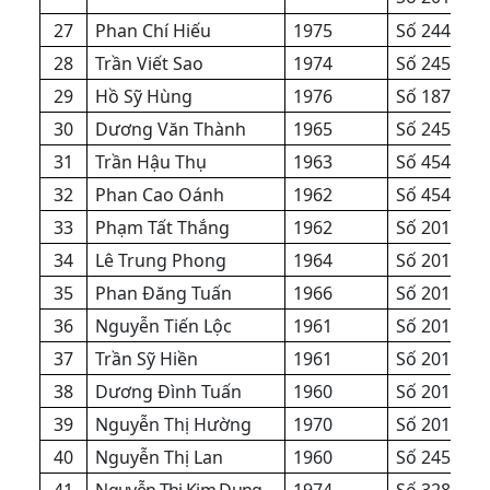
27
Phan Chí Hiếu
1975
Số 2445/QĐ
28
Trần Viết Sao
1974
Số 2454/Q
29
Hồ Sỹ Hùng
1976
Số 1871/Q
30
Dương Văn Thành
1965
Số 2454/Q
31
Trần Hậu Thụ
1963
Số 454/QĐ
32
Phan Cao Oánh
1962
Số 454/QĐ
33
Phạm Tất Thắng
1962
Số 201/QĐ
34
Lê Trung Phong
1964
Số 201/QĐ
35
Phan Đăng Tuấn
1966
Số 201/QĐ
36
Nguyễn Tiến Lộc
1961
Số 201/QĐ
37
Trần Sỹ Hiền
1961
Số 201/QĐ
38
Dương Đình Tuấn
1960
Số 201/QĐ
39
Nguyễn Thị Hường
1970
Số 201/QĐ
40
Nguyễn Thị Lan
1960
Số 2454/Q
41
Nguyễn Thị Kim Dung
1974
Số
3285
/Q