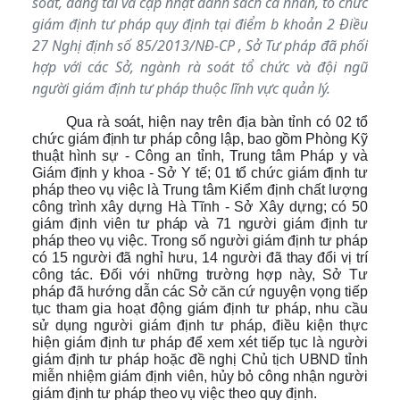
soát, đăng tải và cập nhật danh sách cá nhân, tổ chức
giám định tư pháp quy định tại điểm b khoản 2 Điều
27 Nghị định số 85/2013/NĐ-CP , Sở Tư pháp đã phối
hợp với các Sở, ngành rà soát tổ chức và đội ngũ
người giám định tư pháp thuộc lĩnh vực quản lý.
Qua rà soát, hiện
nay trên địa bàn tỉnh có 02 tổ
chức giám định tư pháp công lập,
bao gồm Phòng Kỹ
thuật hình sự - Công an tỉnh, Trung tâm Pháp y và
Giám định y khoa - Sở Y tế; 01 tổ chức giám định tư
pháp theo vụ việc là
Trung tâm Kiểm định chất lượng
công trình xây dựng Hà Tĩnh - Sở Xây dựng; có 50
giám định viên tư pháp và
71
người giám định tư
pháp theo vụ việc.
Trong số người giám định tư pháp
có 15 người đã nghỉ hưu, 14 người đã thay đổi vị trí
công tác. Đối với những trường hợp này, Sở Tư
pháp đã hướng dẫn các Sở căn cứ nguyện vọng tiếp
tục tham gia hoạt động giám định tư pháp, nhu cầu
sử dụng người giám định tư pháp, điều kiện thực
hiện giám định tư pháp để xem xét tiếp tục là người
giám định tư pháp hoặc đề nghị Chủ tịch UBND tỉnh
miễn nhiệm giám định viên, hủy bỏ công nhận người
giám định tư pháp theo vụ việc theo quy định.