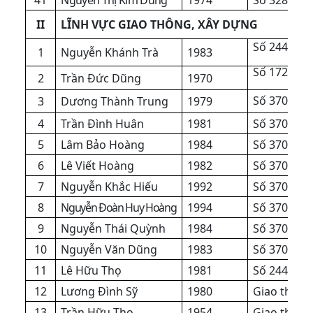
II
LĨNH VỰC GIAO THÔNG, XÂY DỰNG
Số 2445/QĐ
1
Nguyễn Khánh Trà
1983
Số 1720/Q
2
Trần Đức Dũng
1970
Số
370
/QĐ
3
Dương Thành Trung
1979
4
Trần Đình Huân
1981
Số
370
/QĐ
5
Lâm Bảo Hoàng
1984
Số
370
/QĐ
6
Lê Viết Hoàng
1982
Số
370
/QĐ
7
Nguyễn Khắc Hiếu
1992
Số
370
/QĐ
8
Nguyễn Đoàn Huy Hoàng
1994
Số
370
/QĐ
9
Nguyễn Thái Quỳnh
1984
Số
370
/QĐ
10
Nguyễn Văn Dũng
1983
Số
370
/QĐ
11
Lê Hữu Thọ
1981
Số 2445/QĐ
12
Lương Đình Sỹ
1980
Giao thông 
13
Trần Hữu Thọ
1954
Giao thông 