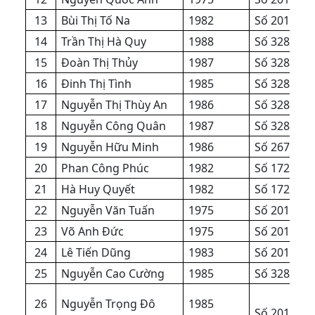
13
Bùi Thị Tố Na
1982
Số 201/QĐ
14
Trần Thị Hà Quy
1988
Số
3285
/Q
15
Đoàn Thị Thủy
1987
Số
3285
/Q
16
Đinh Thị Tình
1985
Số
3285
/Q
17
Nguyễn Thị Thùy An
1986
Số
3285
/Q
18
Nguyễn Công Quân
1987
Số
3285
/Q
19
Nguyễn Hữu Minh
1986
Số
2672
/Q
20
Phan Công Phúc
1982
Số 1721/Q
21
Hà Huy Quyết
1982
Số 1721/Q
22
Nguyễn Văn Tuấn
1975
Số 201/QĐ
23
Võ Anh Đức
1975
Số 201/QĐ
24
Lê Tiến Dũng
1983
Số 201/QĐ
25
Nguyễn Cao Cường
1985
Số
3285
/Q
26
Nguyễn Trọng Đô
1985
Số 201/QĐ