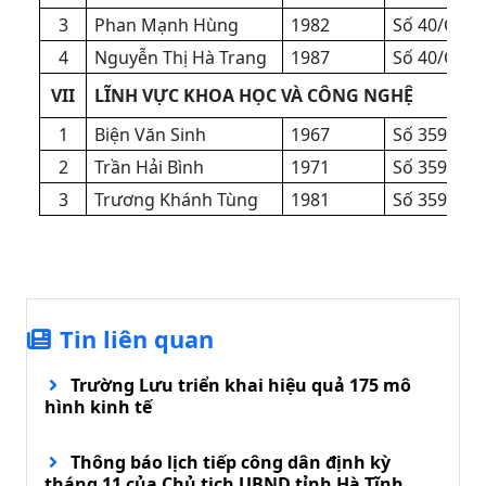
3
Phan Mạnh Hùng
1982
Số 40/QĐ-
4
Nguyễn Thị Hà Trang
1987
Số 40/QĐ-
VII
LĨNH VỰC KHOA HỌC VÀ CÔNG NGHỆ
1
Biện Văn Sinh
1967
Số 3593/Q
2
Trần Hải Bình
1971
Số 3593/Q
3
Trương Khánh Tùng
1981
Số 3593/Q
Tin liên quan
Trường Lưu triển khai hiệu quả 175 mô
hình kinh tế
Thông báo lịch tiếp công dân định kỳ
tháng 11 của Chủ tịch UBND tỉnh Hà Tĩnh