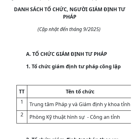
DANH SÁCH TỔ CHỨC,
NGƯỜI GIÁM ĐỊNH
TƯ
PHÁP
(Cập nhật đến tháng 9/2025)
A. TỔ CHỨC GIÁM ĐỊNH TƯ PHÁP
1.
Tổ chức giám định tư pháp công lập
TT
Tên tổ chức
1
Trung tâm
P
háp y
và Giám định y khoa tỉnh
Đ
2
Phòng Kỹ thuật hình sự
-
Công an tỉnh
S