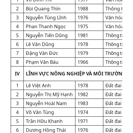
2
Bùi Quang Thìn
1988
Thông tin v
3
Nguyễn Tùng Lĩnh
1976
Văn hóa
4
Phan Thanh Ngọc
1975
Văn hóa
5
Nguyễn Tiến Dũng
1981
Thông tin và
6
Lê Văn Dũng
1978
Thông tin và
7
Đặng Văn Đức
1979
Thông tin và
8
Phạm Văn Báu
1966
Thông tin và
IV
LĨNH VỰC NÔNG NGHIỆP VÀ MÔI TRƯỜNG
1
Lê Việt Anh
1978
Đất đai
2
Nguyễn Thị Mỹ Hạnh
1982
Đất đai
3
Nguyễn Hoài Nam
1983
Đất đai
4
Võ Văn Tùng
1974
Đất đai
5
Trần Hữu Khanh
1971
Đất đai
6
Dương Hồng Thái
1976
Đất đai