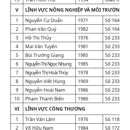
V
LĨNH VỰC NÔNG NGHIỆP VÀ MÔI TRƯỜNG
1
Nguyễn Cự Duẩn
1971
Số 1646/Q
2
Phan Văn Quý
1982
Số 1646/Q
3
Hồ Thị Thủy
1976
Số 2333/Q
4
Mai Văn Tuyến
1981
Số 2333/Q
5
Bùi Trường Giang
1985
Số 2333/Q
6
Nguyễn Thị Ngọc Nhung
1985
Số 2333/Q
7
Nguyễn Thị Hoài Thúy
1978
Số 2333/Q
8
Nguyễn Viết Hùng
1969
Số 2333/Q
9
Nguyễn Hoài Nam
1986
Số 2333/Q
10
Phạm Thanh Biên
1986
Số 2333/Q
VI
LĨNH VỰC CÔNG THƯƠNG
1
Trần Văn Lâm
1976
Số 1185/Q
2
Võ Hữu Nam
1984
Số 1722/Q