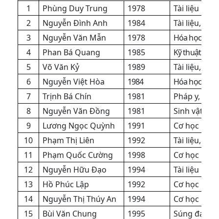
1
Phùng Duy Trung
1978
Tài liệu
2
Nguyễn Đình Anh
1984
Tài liệu, đư
3
Nguyễn Văn Mẫn
1978
Hóa học, chá
4
Phan Bá Quang
1985
Kỹ thuật số -
5
Võ Văn Kỷ
1989
Tài liệu, sú
6
Nguyễn Việt Hòa
1984
Hóa học, chá
7
Trịnh Bá Chín
1981
Pháp y, sinh
8
Nguyễn Văn Đồng
1981
Sinh vật
9
Lương Ngọc Quỳnh
1991
Cơ học
10
Phạm Thị Liên
1992
Tài liệu, đư
11
Phạm Quốc Cường
1998
Cơ học
12
Nguyễn Hữu Đạo
1994
Tài liệu
13
Hồ Phúc Lập
1992
Cơ học
14
Nguyễn Thị Thúy An
1994
Cơ học
15
Bùi Văn Chung
1995
Súng đạn