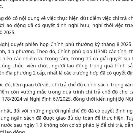
c.
g đó có nội dung về việc thực hiện dứt điểm việc chi trả c
i lao động đã có quyết định nghỉ hưu, nghỉ thôi việc tr
0.2025.
 Nghị quyết phiên họp Chính phủ thường kỳ tháng 8.2025
nh, địa phương. Theo đó, Chính phủ giao UBND các tỉnh, t
 hiện các nhiệm vụ trọng tâm, trong đó có giải quyết kịp t
 công chức, viên chức, người lao động trong quá trình sắ
n địa phương 2 cấp, nhất là các trường hợp đã có quyết địn
c đó, liên quan tới việc chi trả chế độ chính sách, trong vă
điểm còn vướng mắc trong quá trình chi trả chế độ cho 
 178/2024 và Nghị định 67/2025, đồng thời kiến nghị Bộ Nộ
nhất, đối với những người nghỉ chế độ đã có quyết định nghỉ
dụng ngân sách đã được giao đủ dự toán để thực hiện. Tuy
nước sau ngày 1.9 không còn cơ sở pháp lý để chi trả, dẫn
i lao động.