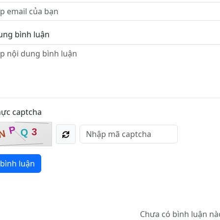
ung bình luận
hực captcha
P
3
Q
N
bình luận
Chưa có bình luận nà