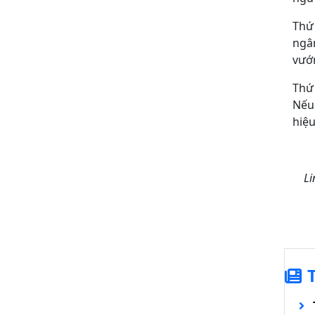
Thứ 
ngân
vướn
Thứ 
Nếu 
hiệu
Li