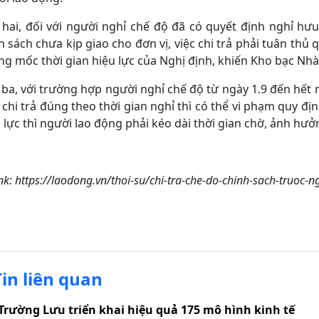
hai, đối với người nghỉ chế độ đã có quyết định nghỉ hưu
 sách chưa kịp giao cho đơn vị, việc chi trả phải tuân thủ q
g mốc thời gian hiệu lực của Nghị định, khiến Kho bạc Nhà
ba, với trường hợp người nghỉ chế độ từ ngày 1.9 đến hết n
chi trả đúng theo thời gian nghỉ thì có thể vi phạm quy đ
 lực thì người lao động phải kéo dài thời gian chờ, ảnh hưở
nk: https://laodong.vn/thoi-su/chi-tra-che-do-chinh-sach-truoc-
Tin liên quan
Trường Lưu triển khai hiệu quả 175 mô hình kinh tế