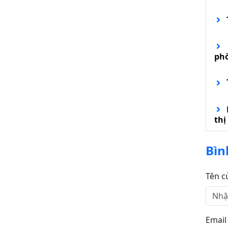
ph
thị
Bìn
Tên c
Email