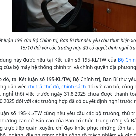
t luận 195 của Bộ Chính trị, Ban Bí thư nêu yêu cầu thực hiện xo
15/10 đối với các trường hợp đã có quyết định nghỉ t
 dung này được nêu tại Kết luận số 195-KL/TW của
Bộ Chín
 của bộ máy hệ thống chính trị và chính quyền địa phương
 đó, tại Kết luận số 195-KL/TW, Bộ Chính trị, Ban Bí thư y
ng dẫn việc
chi trả chế độ, chính sách
đối với cán bộ, công 
 nghỉ thôi việc trước ngày 31.8.2025 chưa được thanh toá
0.2025 đối với các trường hợp đã có quyết định nghỉ trước 
luận số 195-KL/TW cũng nêu yêu cầu các bộ trưởng, thủ t
 phương căn cứ Báo cáo của Ban Tổ chức Trung ương và Bá
 trực tiếp quán xuyến, chỉ đạo khắc phục những tồn tại,
bộ, ngành, địa phương; phân công rõ trách nhiệm và xác đ