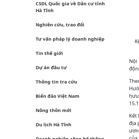
CSDL Quốc gia về Dân cư tỉnh
Hà Tĩnh
Nghiên cứu, trao đổi
Tư vấn pháp lý doanh nghiệp
Kế
Tin thế giới
Nội
Dự án đầu tư
động
Theo
Thông tin tra cứu
Hướ
hưu,
Biển đảo Việt Nam
15.1
Nông thôn mới
Kết 
địa
Du lịch Hà Tĩnh
ương
của 
Doanh nghiệp công bố thông