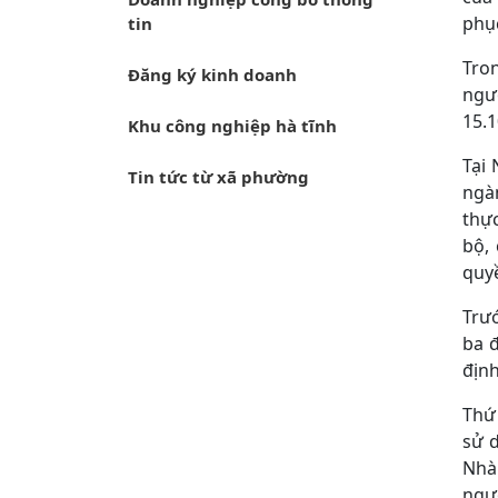
phụ
tin
Tron
Đăng ký kinh doanh
ngườ
15.1
Khu công nghiệp hà tĩnh
Tại
Tin tức từ xã phường
ngà
thực
bộ,
quyề
Trướ
ba 
định
Thứ 
sử 
Nhà 
ngườ