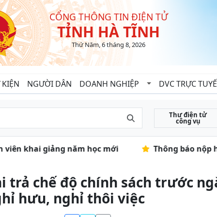
CỔNG THÔNG TIN ĐIỆN TỬ
TỈNH HÀ TĨNH
Thứ Năm, 6 tháng 8, 2026
 KIỆN
NGƯỜI DÂN
DOANH NGHIỆP
DVC TRỰC TUY
Thư điện tử
công vụ
nh viên khai giảng năm học mới
Thông báo nộp hồ
i trả chế độ chính sách trước ng
hỉ hưu, nghỉ thôi việc