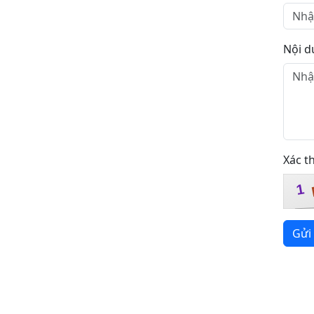
Nội d
Xác t
1
Gửi 