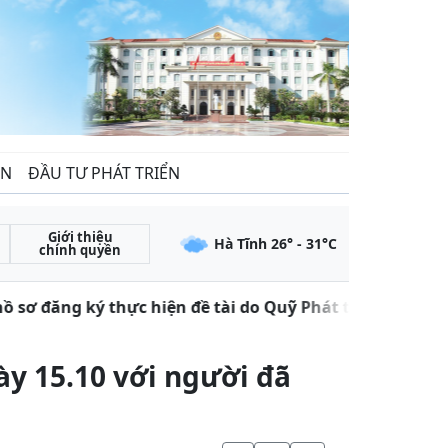
ẾN
ĐẦU TƯ PHÁT TRIỂN
Giới thiệu
Hà Tĩnh
26
° -
31
°C
chính quyền
 sơ đăng ký thực hiện đề tài do Quỹ Phát triển khoa học
ày 15.10 với người đã