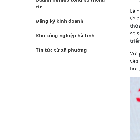
tin
Là n
về p
Đăng ký kinh doanh
thừa
số s
Khu công nghiệp hà tĩnh
triể
Tin tức từ xã phường
Với 
vào 
học,