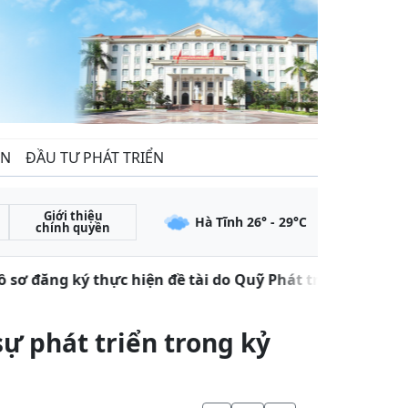
ẾN
ĐẦU TƯ PHÁT TRIỂN
Giới thiệu
Hà Tĩnh
26
° -
29
°C
chính quyền
ơ đăng ký thực hiện đề tài do Quỹ Phát triển khoa học 
sự phát triển trong kỷ