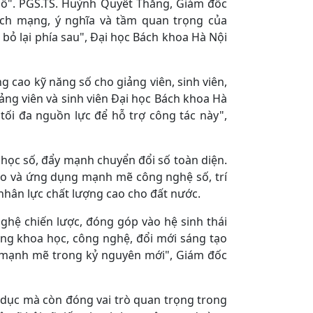
số". PGS.TS. Huỳnh Quyết Thắng, Giám đốc
ách mạng, ý nghĩa và tầm quan trọng của
bỏ lại phía sau", Đại học Bách khoa Hà Nội
g cao kỹ năng số cho giảng viên, sinh viên,
ảng viên và sinh viên Đại học Bách khoa Hà
tối đa nguồn lực để hỗ trợ công tác này",
 học số, đẩy mạnh chuyển đổi số toàn diện.
ạo và ứng dụng mạnh mẽ công nghệ số, trí
nhân lực chất lượng cao cho đất nước.
nghệ chiến lược, đóng góp vào hệ sinh thái
rằng khoa học, công nghệ, đổi mới sáng tạo
ển mạnh mẽ trong kỷ nguyên mới", Giám đốc
 dục mà còn đóng vai trò quan trọng trong