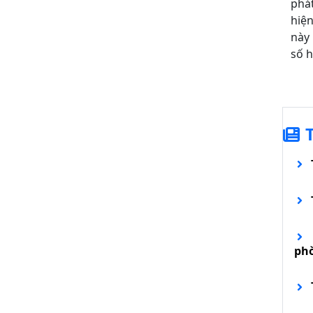
phát
hiện
này
số 
ph