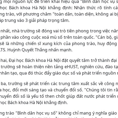
g mọi nguồn lực để triển khai hiệu quả "Bình dân học vụ 
 học Bách khoa Hà Nội khẳng định: Nhận thức rõ tính c
g trào, với phương châm "toàn dân, toàn diện, không ai bị 
ập trung vào 3 giải pháp trọng tâm.
nhất, nhà trường sẽ đóng vai trò tiên phong trong việc nân
phần vào công cuộc xoá mù số trên toàn quốc. "Cán bộ, gi
sẽ là những chiến sĩ xung kích của phong trào, huy động 
.TS. Huỳnh Quyết Thắng nhấn mạnh.
hai, Đại học Bách khoa Hà Nội đặt quyết tâm trở thành đại
 trường sẽ hoàn thiện nền tảng eHUST, nghiên cứu, đào t
nhân tạo, qua đó thúc đẩy giáo dục số và phát triển nguồn 
ba, trường sẽ phát triển các trung tâm xuất sắc về công 
 học, đổi mới sáng tạo và chuyển đổi số. "Chúng tôi tin 
huyển đổi số là yếu tố then chốt giúp đất nước phát tri
học Bách khoa Hà Nội khẳng định.
g trào "Bình dân học vụ số" không chỉ mang ý nghĩa giáo