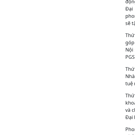
độn
Đại
phon
sẽ t
Thứ 
góp 
Nội 
PGS
Thứ 
Nhà
tuệ 
Thứ 
khoa
và c
Đại 
Phon