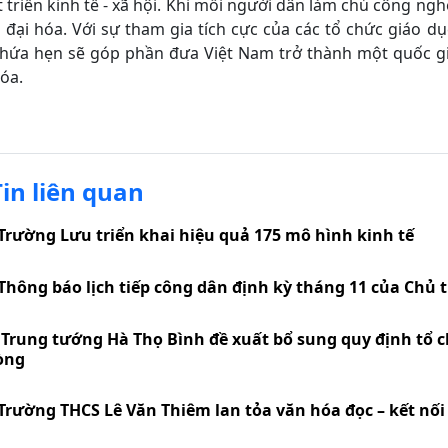
 triển kinh tế - xã hội. Khi mỗi người dân làm chủ công ng
 đại hóa. Với sự tham gia tích cực của các tổ chức giáo 
 hứa hẹn sẽ góp phần đưa Việt Nam trở thành một quốc gia
hóa.
Tin liên quan
Trường Lưu triển khai hiệu quả 175 mô hình kinh tế
Thông báo lịch tiếp công dân định kỳ tháng 11 của Chủ 
Trung tướng Hà Thọ Bình đề xuất bổ sung quy định tổ c
òng
Trường THCS Lê Văn Thiêm lan tỏa văn hóa đọc – kết nối t