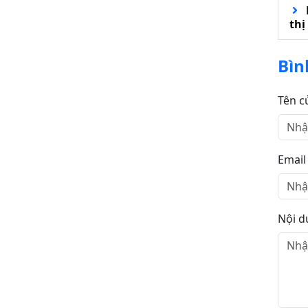
thị
Bìn
Tên c
Email
Nội d