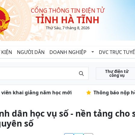
CỔNG THÔNG TIN ĐIỆN TỬ
TỈNH HÀ TĨNH
Thứ Sáu, 7 tháng 8, 2026
 KIỆN
NGƯỜI DÂN
DOANH NGHIỆP
DVC TRỰC TUY
Thư điện tử
công vụ
h viên khai giảng năm học mới
Thông báo nộp hồ s
nh dân học vụ số - nền tảng cho 
uyên số