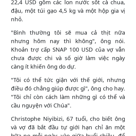
22,4 USD gồm các lon nước sốt cà chua,
đậu, một túi gạo 4,5 kg và một hộp gia vị
nhỏ.
"Bình thường tôi sẽ mua cả thịt nữa
nhưng hôm nay thì không", ông nói.
Khoản trợ cấp SNAP 100 USD của vợ vẫn
chưa được chi và số giờ làm việc ngày
càng ít khiến ông do dự.
"Tôi có thể tức giận với thế giới, nhưng
điều đó chẳng giúp được gì", ông cho hay.
"Tôi chỉ còn cách làm những gì có thể và
cầu nguyện với Chúa".
Christophe Niyibizi, 67 tuổi, cho biết ông
và vợ đã bắt đầu tự giới hạn chỉ ăn một
bữa no mỗi ngày, vào giữa buổi chiều, để