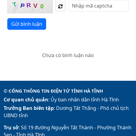
T
R
P
V
0
Gửi bình luận
Chưa có bình luận nào
© CỔNG THÔNG TIN ĐIỆN TỬ TỈNH HÀ TĨNH
Cơ quan chủ quản
: Ủy ban nhân dân tỉnh Hà Tĩnh
Trưởng Ban biên tập
: Dương Tất Thắng -
Phó chủ tịch
UBND tỉnh
Trụ sở
: Số 19 đường Nguyễn Tất Thành - Phường Thành
Sen - Tỉnh Hà Tĩnh