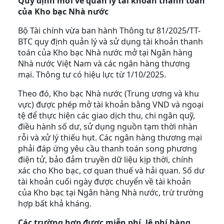
Quy định mới về quản lý tài khoản thanh toán
của Kho bạc Nhà nước
Bộ Tài chính vừa ban hành Thông tư 81/2025/TT-
BTC quy định quản lý và sử dụng tài khoản thanh
toán của Kho bạc Nhà nước mở tại Ngân hàng
Nhà nước Việt Nam và các ngân hàng thương
mại. Thông tư có hiệu lực từ 1/10/2025.
Theo đó, Kho bạc Nhà nước (Trung ương và khu
vực) được phép mở tài khoản bằng VND và ngoại
tệ để thực hiện các giao dịch thu, chi ngân quỹ,
điều hành số dư, sử dụng nguồn tạm thời nhàn
rỗi và xử lý thiếu hụt. Các ngân hàng thương mại
phải đáp ứng yêu cầu thanh toán song phương
điện tử, bảo đảm truyền dữ liệu kịp thời, chính
xác cho Kho bạc, cơ quan thuế và hải quan. Số dư
tài khoản cuối ngày được chuyển về tài khoản
của Kho bạc tại Ngân hàng Nhà nước, trừ trường
hợp bất khả kháng.
Các trường hợp được miễn phí, lệ phí hàng