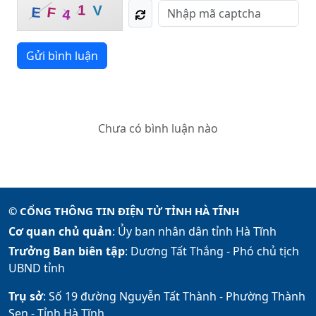
V
1
F
E
4
Gửi bình luận
Chưa có bình luận nào
© CỔNG THÔNG TIN ĐIỆN TỬ TỈNH HÀ TĨNH
Cơ quan chủ quản
: Ủy ban nhân dân tỉnh Hà Tĩnh
Trưởng Ban biên tập
: Dương Tất Thắng -
Phó chủ tịch
UBND tỉnh
Trụ sở
: Số 19 đường Nguyễn Tất Thành - Phường Thành
Sen - Tỉnh Hà Tĩnh