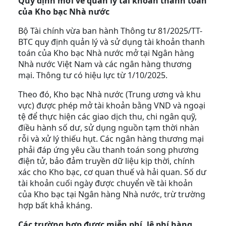
Quy định mới về quản lý tài khoản thanh toán
của Kho bạc Nhà nước
Bộ Tài chính vừa ban hành Thông tư 81/2025/TT-
BTC quy định quản lý và sử dụng tài khoản thanh
toán của Kho bạc Nhà nước mở tại Ngân hàng
Nhà nước Việt Nam và các ngân hàng thương
mại. Thông tư có hiệu lực từ 1/10/2025.
Theo đó, Kho bạc Nhà nước (Trung ương và khu
vực) được phép mở tài khoản bằng VND và ngoại
tệ để thực hiện các giao dịch thu, chi ngân quỹ,
điều hành số dư, sử dụng nguồn tạm thời nhàn
rỗi và xử lý thiếu hụt. Các ngân hàng thương mại
phải đáp ứng yêu cầu thanh toán song phương
điện tử, bảo đảm truyền dữ liệu kịp thời, chính
xác cho Kho bạc, cơ quan thuế và hải quan. Số dư
tài khoản cuối ngày được chuyển về tài khoản
của Kho bạc tại Ngân hàng Nhà nước, trừ trường
hợp bất khả kháng.
Các trường hợp được miễn phí, lệ phí hàng