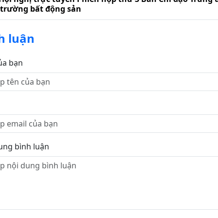
 trường bất động sản
h luận
ủa bạn
ung bình luận