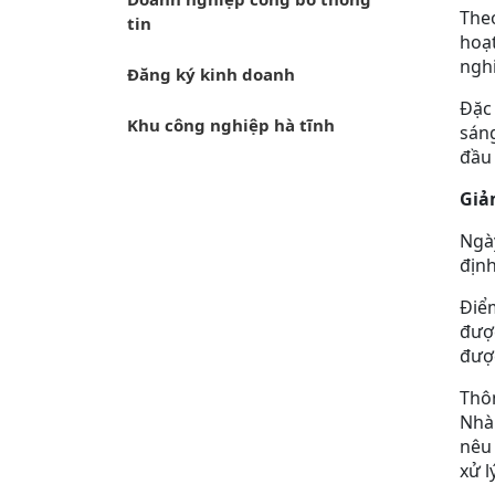
Theo
tin
hoạt
nghi
Đăng ký kinh doanh
Đặc 
Khu công nghiệp hà tĩnh
sáng
đầu
Giả
Ngà
định
Điểm
được
đượ
Thôn
Nhà 
nêu 
xử l