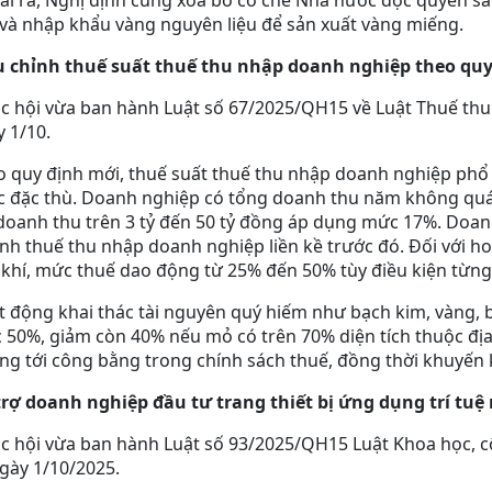
i ra, Nghị định cũng xóa bỏ cơ chế Nhà nước độc quyền s
 và nhập khẩu vàng nguyên liệu để sản xuất vàng miếng.
u chỉnh thuế suất thuế thu nhập doanh nghiệp theo quy
 hội vừa ban hành Luật số 67/2025/QH15 về Luật Thuế thu 
 1/10.
 quy định mới, thuế suất thuế thu nhập doanh nghiệp phổ 
c đặc thù. Doanh nghiệp có tổng doanh thu năm không quá
doanh thu trên 3 tỷ đến 50 tỷ đồng áp dụng mức 17%. Doan
ính thuế thu nhập doanh nghiệp liền kề trước đó. Đối với h
khí, mức thuế dao động từ 25% đến 50% tùy điều kiện từn
 động khai thác tài nguyên quý hiếm như bạch kim, vàng, b
50%, giảm còn 40% nếu mỏ có trên 70% diện tích thuộc địa
g tới công bằng trong chính sách thuế, đồng thời khuyến 
trợ doanh nghiệp đầu tư trang thiết bị ứng dụng trí tuệ
 hội vừa ban hành Luật số 93/2025/QH15 Luật Khoa học, cô
gày 1/10/2025.