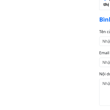
thị
Bìn
Tên c
Email
Nội d