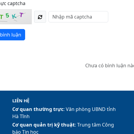
hực captcha
T
5
K
T
bình luận
Chưa có bình luận nà
LIÊN HỆ
Cơ quan thường trực
: Văn phòng UBND tỉnh
Hà Tĩnh
Cơ quan quản trị kỹ thuật
: Trung tâm Công
báo Tin học