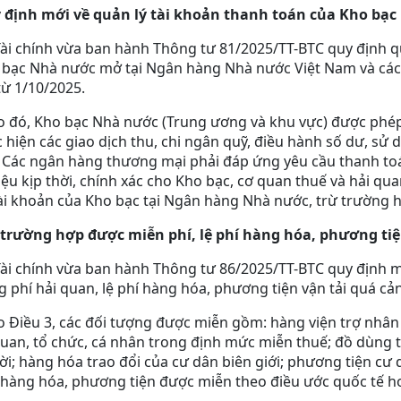
 định mới về quản lý tài khoản thanh toán của Kho bạ
ài chính vừa ban hành Thông tư 81/2025/TT-BTC quy định q
 bạc Nhà nước mở tại Ngân hàng Nhà nước Việt Nam và các
từ 1/10/2025.
 đó, Kho bạc Nhà nước (Trung ương và khu vực) được phép
 hiện các giao dịch thu, chi ngân quỹ, điều hành số dư, sử 
. Các ngân hàng thương mại phải đáp ứng yêu cầu thanh to
iệu kịp thời, chính xác cho Kho bạc, cơ quan thuế và hải q
ài khoản của Kho bạc tại Ngân hàng Nhà nước, trừ trường 
 trường hợp được miễn phí, lệ phí hàng hóa, phương tiệ
ài chính vừa ban hành Thông tư 86/2025/TT-BTC quy định mứ
 phí hải quan, lệ phí hàng hóa, phương tiện vận tải quá cản
 Điều 3, các đối tượng được miễn gồm: hàng viện trợ nhân 
uan, tổ chức, cá nhân trong định mức miễn thuế; đồ dùng 
i; hàng hóa trao đổi của cư dân biên giới; phương tiện cư 
 hàng hóa, phương tiện được miễn theo điều ước quốc tế h