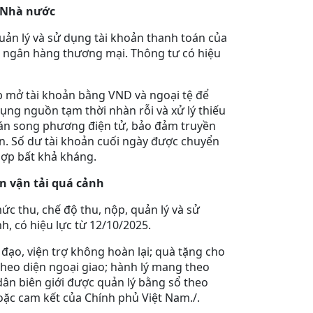
c Nhà nước
uản lý và sử dụng tài khoản thanh toán của
 ngân hàng thương mại. Thông tư có hiệu
 mở tài khoản bằng VND và ngoại tệ để
dụng nguồn tạm thời nhàn rỗi và xử lý thiếu
án song phương điện tử, bảo đảm truyền
uan. Số dư tài khoản cuối ngày được chuyển
hợp bất khả kháng.
n vận tải quá cảnh
c thu, chế độ thu, nộp, quản lý và sử
h, có hiệu lực từ 12/10/2025.
đạo, viện trợ không hoàn lại; quà tặng cho
theo diện ngoại giao; hành lý mang theo
dân biên giới được quản lý bằng sổ theo
oặc cam kết của Chính phủ Việt Nam./.