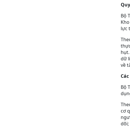
Quy
Bộ T
Kho
lực 
Theo
thực
hụt
dữ l
về t
Các
Bộ T
dụng
Theo
cơ q
ngườ
dõi;