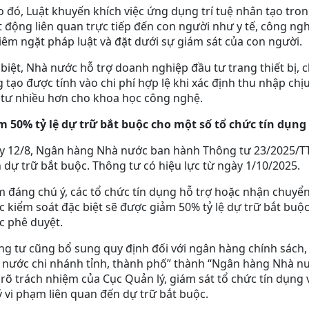
 đó, Luật khuyến khích việc ứng dụng trí tuệ nhân tạo tron
 động liên quan trực tiếp đến con người như y tế, công nghệ
êm ngặt pháp luật và đặt dưới sự giám sát của con người.
biệt, Nhà nước hỗ trợ doanh nghiệp đầu tư trang thiết bị, 
 tạo được tính vào chi phí hợp lệ khi xác định thu nhập c
 tư nhiều hơn cho khoa học công nghệ.
m 50% tỷ lệ dự trữ bắt buộc cho một số tổ chức tín dụng
y 12/8, Ngân hàng Nhà nước ban hành Thông tư 23/2025/TT
 dự trữ bắt buộc. Thông tư có hiệu lực từ ngày 1/10/2025.
 đáng chú ý, các tổ chức tín dụng hỗ trợ hoặc nhận chuy
 kiểm soát đặc biệt sẽ được giảm 50% tỷ lệ dự trữ bắt buộ
c phê duyệt.
g tư cũng bổ sung quy định đối với ngân hàng chính sách, 
nước chi nhánh tỉnh, thành phố” thành “Ngân hàng Nhà nướ
rõ trách nhiệm của Cục Quản lý, giám sát tổ chức tín dụn
ý vi phạm liên quan đến dự trữ bắt buộc.