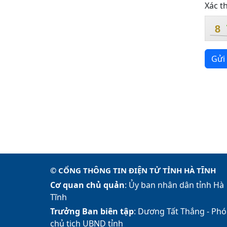
Xác t
8
Gửi 
© CỔNG THÔNG TIN ĐIỆN TỬ TỈNH HÀ TĨNH
Cơ quan chủ quản
: Ủy ban nhân dân tỉnh Hà
Tĩnh
Trưởng Ban biên tập
: Dương Tất Thắng -
Phó
chủ tịch UBND tỉnh