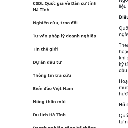
Ngoà
CSDL Quốc gia về Dân cư tỉnh
liệu
Hà Tĩnh
Điề
Nghiên cứu, trao đổi
Quốc
ngày
Tư vấn pháp lý doanh nghiệp
Theo
Tin thế giới
hoặ
khi 
Dự án đầu tư
kỳ t
dầu 
Thông tin tra cứu
Hoạt
mức 
Biển đảo Việt Nam
hướn
Nông thôn mới
Hỗ 
Du lịch Hà Tĩnh
Quốc
từ n
Doanh nghiệp công bố thông