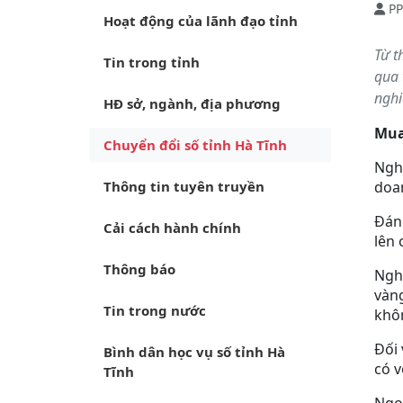
PP
Hoạt động của lãnh đạo tỉnh
Từ t
Tin trong tỉnh
qua 
nghi
HĐ sở, ngành, địa phương
Mua
Chuyển đổi số tỉnh Hà Tĩnh
Nghị
Thông tin tuyên truyền
doan
Đáng
Cải cách hành chính
lên 
Thông báo
Ngh
vàng
Tin trong nước
khô
Đối 
Bình dân học vụ số tỉnh Hà
có v
Tĩnh