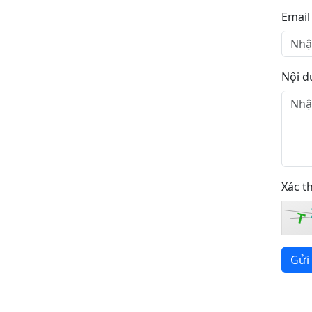
Email
Nội d
Xác t
T
Gửi 