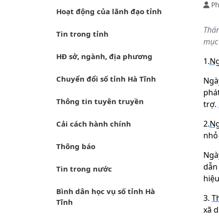
P
Hoạt động của lãnh đạo tỉnh
Thán
Tin trong tỉnh
mục 
HĐ sở, ngành, địa phương
1.
Ng
Chuyển đổi số tỉnh Hà Tĩnh
Ngà
phát
Thông tin tuyên truyền
trợ.
2.
Ng
Cải cách hành chính
nhỏ 
Thông báo
Ngà
dẫn
Tin trong nước
hiệu
Bình dân học vụ số tỉnh Hà
3.
T
Tĩnh
xã d