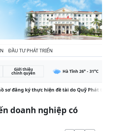
ẾN
ĐẦU TƯ PHÁT TRIỂN
Giới thiệu
Hà Tĩnh
26
° -
31
°C
chính quyền
 sơ đăng ký thực hiện đề tài do Quỹ Phát triển khoa họ
đến doanh nghiệp có