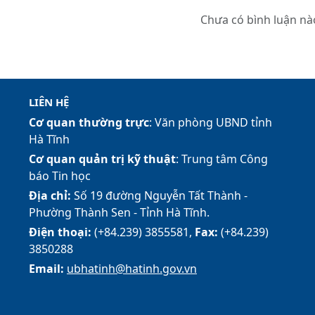
Chưa có bình luận nà
LIÊN HỆ
Cơ quan thường trực
: Văn phòng UBND tỉnh
Hà Tĩnh
Cơ quan quản trị kỹ thuật
: Trung tâm Công
báo Tin học
Địa chỉ:
Số 19 đường Nguyễn Tất Thành -
Phường Thành Sen - Tỉnh Hà Tĩnh.
Điện thoại:
(+84.239) 3855581,
Fax:
(+84.239)
3850288
Email:
ubhatinh@hatinh.gov.vn