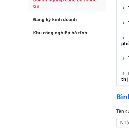
tin
Đăng ký kinh doanh
Khu công nghiệp hà tĩnh
ph
thị
Bìn
Tên c