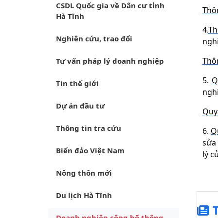
CSDL Quốc gia về Dân cư tỉnh
Thô
Hà Tĩnh
4.
Th
Nghiên cứu, trao đổi
nghi
Thô
Tư vấn pháp lý doanh nghiệp
5.
Q
Tin thế giới
nghi
Dự án đầu tư
Quy
Thông tin tra cứu
6.
Q
sửa 
Biển đảo Việt Nam
lý c
Nông thôn mới
Du lịch Hà Tĩnh
Doanh nghiệp công bố thông