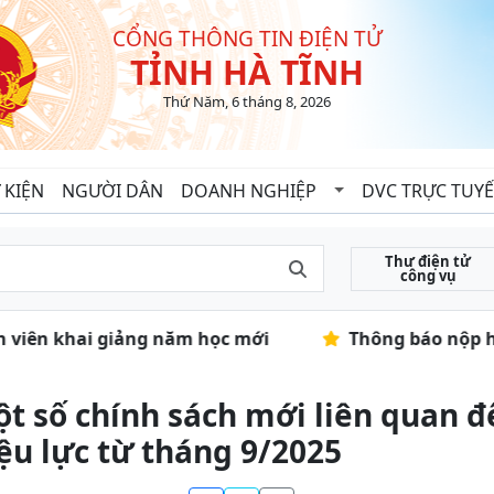
CỔNG THÔNG TIN ĐIỆN TỬ
TỈNH HÀ TĨNH
Thứ Năm, 6 tháng 8, 2026
 KIỆN
NGƯỜI DÂN
DOANH NGHIỆP
DVC TRỰC TUY
Thư điện tử
công vụ
nh viên khai giảng năm học mới
Thông báo nộp hồ
t số chính sách mới liên quan 
ệu lực từ tháng 9/2025