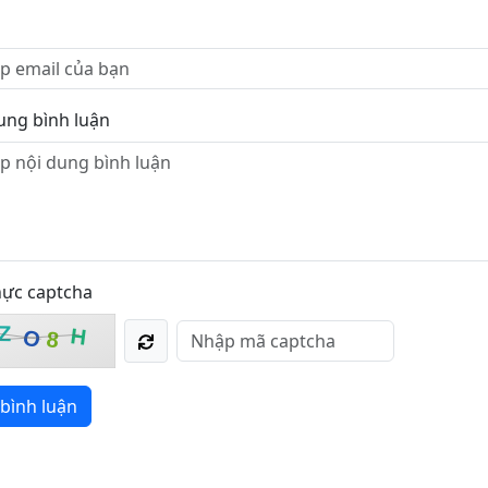
ung bình luận
hực captcha
Z
H
O
8
bình luận