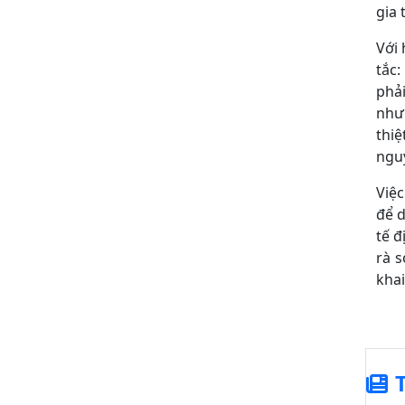
gia 
Với 
tắc
phải
nhưn
thi
nguy
Việc
để d
tế đ
rà s
khai