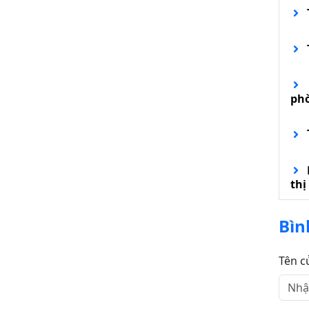
ph
thị
Bìn
Tên c