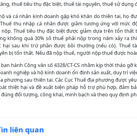
tăng, thuế tiêu thụ đặc biệt, thuế tài nguyên, thuế sử dụng 
hộ và cá nhân kinh doanh gặp khó khăn do thiên tai, họ đ
: Thuế thu nhập cá nhân được giảm tương ứng với mức độ
 nộp. Thuế tiêu thụ đặc biệt được giảm dựa trên tổn thất th
g không quá 30% số thuế phải nộp trong năm xảy ra thiệt
ệt hại sau khi trừ phần được bồi thường (nếu có). Thuế t
ên bị tổn thất. Nếu đã nộp thuế, người nộp thuế được hoàn
 ban hành Công văn số 4328/CT-CS nhằm kịp thời tháo gỡ k
oanh nghiệp và hộ kinh doanh ổn định sản xuất, duy trì việ
ịa phương sau thiên tai. Các Cục Thuế địa phương được yê
oát thiệt hại và đề xuất biện pháp hỗ trợ phù hợp, đảm bả
 đúng đối tượng, công khai, minh bạch và theo quy định phá
Tin liên quan