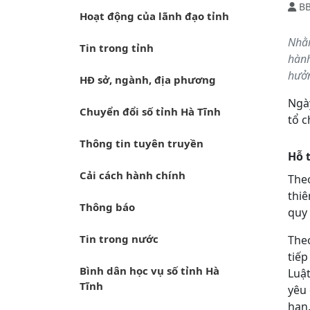
B
Hoạt động của lãnh đạo tỉnh
Nhằm
Tin trong tỉnh
hành
hưởn
HĐ sở, ngành, địa phương
Ngày
Chuyển đổi số tỉnh Hà Tĩnh
tổ c
Thông tin tuyên truyền
Hỗ 
Cải cách hành chính
Theo
thiê
Thông báo
quy 
Tin trong nước
Theo
tiếp
Bình dân học vụ số tỉnh Hà
Luậ
Tĩnh
yêu
hạn