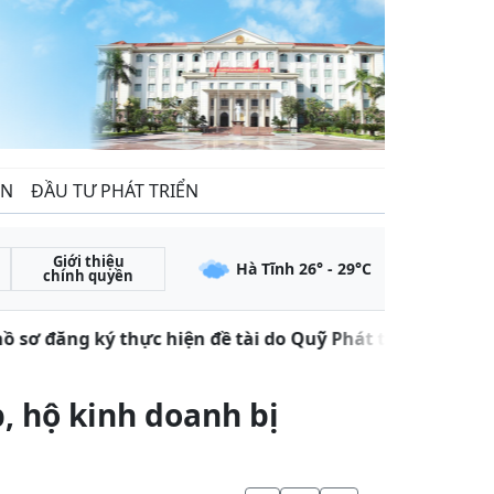
ẾN
ĐẦU TƯ PHÁT TRIỂN
Giới thiệu
Hà Tĩnh
26
° -
29
°C
chính quyền
 sơ đăng ký thực hiện đề tài do Quỹ Phát triển khoa họ
, hộ kinh doanh bị