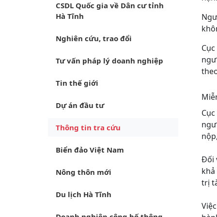
CSDL Quốc gia về Dân cư tỉnh
Hà Tĩnh
Ngườ
khôn
Nghiên cứu, trao đổi
Cục 
ngư
Tư vấn pháp lý doanh nghiệp
theo
Tin thế giới
Miễn
Dự án đầu tư
Cục
ngườ
Thông tin tra cứu
nộp,
Biển đảo Việt Nam
Đối 
khả 
Nông thôn mới
trị 
Du lịch Hà Tĩnh
Việc
Doanh nghiệp công bố thông