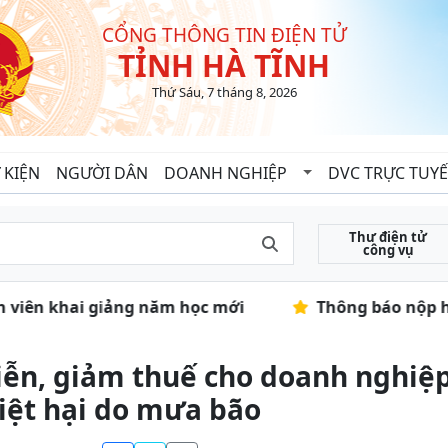
CỔNG THÔNG TIN ĐIỆN TỬ
TỈNH HÀ TĨNH
Thứ Sáu, 7 tháng 8, 2026
 KIỆN
NGƯỜI DÂN
DOANH NGHIỆP
DVC TRỰC TUY
Thư điện tử
công vụ
nh viên khai giảng năm học mới
Thông báo nộp hồ
ễn, giảm thuế cho doanh nghiệp
iệt hại do mưa bão