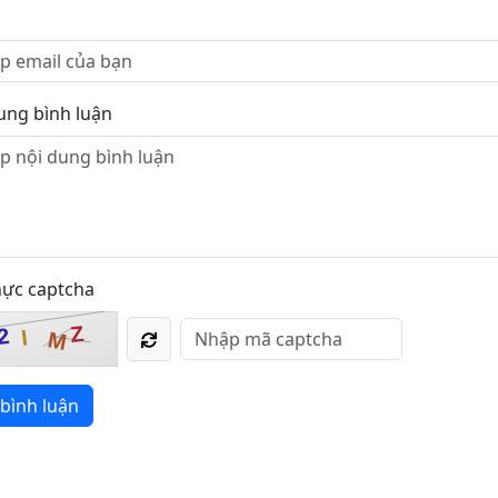
ung bình luận
hực captcha
Z
2
I
M
bình luận