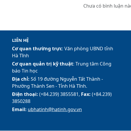
Chưa có bình luận nà
LIÊN HỆ
Cơ quan thường trực
: Văn phòng UBND tỉnh
Hà Tĩnh
Cơ quan quản trị kỹ thuật
: Trung tâm Công
báo Tin học
Địa chỉ:
Số 19 đường Nguyễn Tất Thành -
Phường Thành Sen - Tỉnh Hà Tĩnh.
Điện thoại:
(+84.239) 3855581,
Fax:
(+84.239)
3850288
Email:
ubhatinh@hatinh.gov.vn