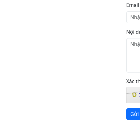
Email
Nội d
Xác t
D
Gửi 