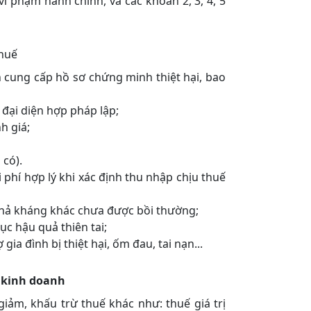
vi phạm hành chính, và các khoản 2, 3, 4, 5
thuế
 cung cấp hồ sơ chứng minh thiệt hại, bao
 đại diện hợp pháp lập;
h giá;
 có).
phí hợp lý khi xác định thu nhập chịu thuế
t khả kháng khác chưa được bồi thường;
ục hậu quả thiên tai;
gia đình bị thiệt hại, ốm đau, tai nạn...
ộ kinh doanh
ảm, khấu trừ thuế khác như: thuế giá trị