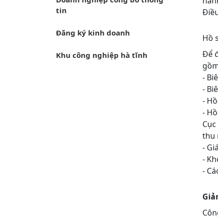
hành
tin
Điều
Đăng ký kinh doanh
Hồ s
Để đ
Khu công nghiệp hà tĩnh
gồm
- Bi
- Bi
- Hồ
- Hồ
Cục 
thu 
- Gi
- Kh
- Cá
Giả
Côn