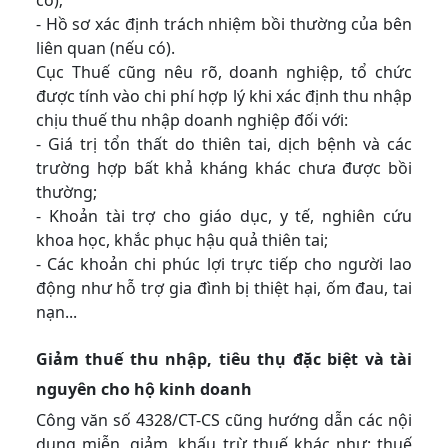
có);
- Hồ sơ xác định trách nhiệm bồi thường của bên
liên quan (nếu có).
Cục Thuế cũng nêu rõ, doanh nghiệp, tổ chức
được tính vào chi phí hợp lý khi xác định thu nhập
chịu thuế thu nhập doanh nghiệp đối với:
- Giá trị tổn thất do thiên tai, dịch bệnh và các
trường hợp bất khả kháng khác chưa được bồi
thường;
- Khoản tài trợ cho giáo dục, y tế, nghiên cứu
khoa học, khắc phục hậu quả thiên tai;
- Các khoản chi phúc lợi trực tiếp cho người lao
động như hỗ trợ gia đình bị thiệt hại, ốm đau, tai
nạn...
Giảm thuế thu nhập, tiêu thụ đặc biệt và tài
nguyên cho hộ kinh doanh
Công văn số 4328/CT-CS cũng hướng dẫn các nội
dung miễn, giảm, khấu trừ thuế khác như: thuế