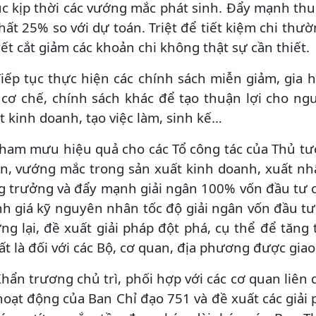
c kịp thời các vướng mắc phát sinh. Đẩy mạnh th
nhất 25% so với dự toán. Triệt để tiết kiệm chi th
ết cắt giảm các khoản chi không thật sự cần thiết.
Tiếp tục thực hiện các chính sách miễn giảm, gia hạ
 cơ chế, chính sách khác để tạo thuận lợi cho ng
t kinh doanh, tạo việc làm, sinh kế…
Tham mưu hiệu quả cho các Tổ công tác của Thủ t
n, vướng mắc trong sản xuất kinh doanh, xuất nh
g trưởng và đẩy mạnh giải ngân 100% vốn đầu tư c
h giá kỹ nguyên nhân tốc độ giải ngân vốn đầu t
ng lại, đề xuất giải pháp đột phá, cụ thể để tăn
ất là đối với các Bộ, cơ quan, địa phương được giao
Khẩn trương chủ trì, phối hợp với các cơ quan liên
hoạt động của Ban Chỉ đạo 751 và đề xuất các giả