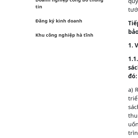
quy
tin
tướ
Đăng ký kinh doanh
Tiế
bảo
Khu công nghiệp hà tĩnh
1. 
1.1
sác
đó:
a) 
tri
sác
thu
uốn
trì