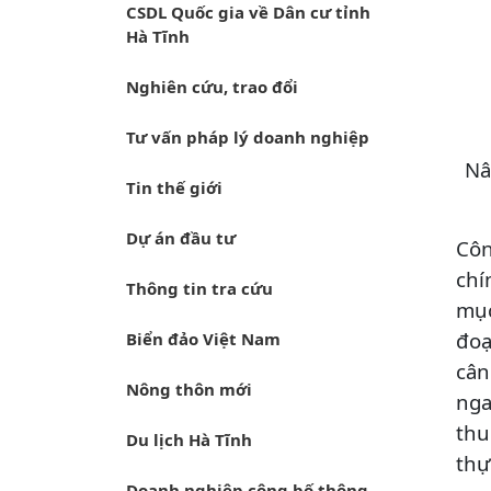
CSDL Quốc gia về Dân cư tỉnh
Hà Tĩnh
Nghiên cứu, trao đổi
Tư vấn pháp lý doanh nghiệp
Nâ
Tin thế giới
Dự án đầu tư
Côn
chí
Thông tin tra cứu
mục
đoạ
Biển đảo Việt Nam
cân
Nông thôn mới
nga
thu
Du lịch Hà Tĩnh
thự
Doanh nghiệp công bố thông