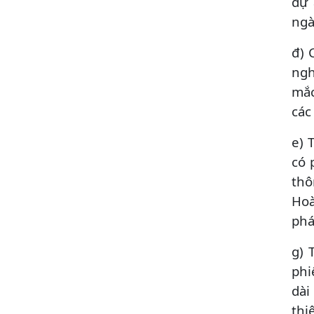
dự 
ngà
đ) 
ngh
mắc
các
e) 
có 
thô
Hoà
phá
g) 
phi
dài
thi