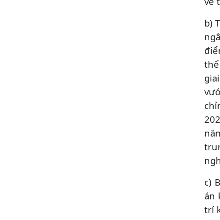
về 
b) 
ngâ
điể
thể
gia
vướ
chỉ
202
năm
tru
ngh
c) 
án 
trí