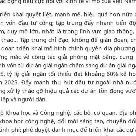
tác động tiêu cực đối với kinh tế vĩ mô của Việt Nam
Triển khai quyết liệt, mạnh mẽ, hiệu quả hơn nữa c
n vốn đầu tư công; tập trung đẩy nhanh tiến độ 
m, quy mô lớn, nhất là trong lĩnh vực giao thông, 
 thao... Tập trung chỉ đạo, không để gián đoạn, 
i đoạn triển khai mô hình chính quyền địa phương 
ng mắc về công tác giải phóng mặt bằng, cung ứn
nh vốn từ dự án giải ngân chậm sang dự án giải ng
5, tỷ lệ giải ngân tối thiểu đạt khoảng 60% kế 
 2025. Đẩy mạnh thu hút đầu tư ngoài nhà nước
ng xử lý tháo gỡ hiệu quả các dự án tồn đọng v
iệp và người dân.
Bộ Khoa học và Công nghệ, các bộ, cơ quan, địa p
khoa học công nghệ, đổi mới sáng tạo, chuyển đổ
 kinh phí; phê duyệt danh mục để triển khai các dự