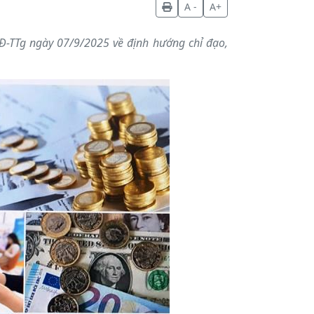
A -
A+
-TTg ngày 07/9/2025 về định hướng chỉ đạo,