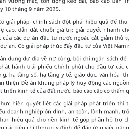
án vướng mắc, tồn đọng kéo dài, báo cáo Ban 
y 10 tháng 9 năm 2025.
Có giải pháp, chính sách đột phá, hiệu quả để th
ệ cao, dẫn dắt chuỗi giá trị; giải quyết nhanh 
 của các dự án đầu tư nước ngoài, cắt giảm thủ 
 dự án. Có giải pháp thúc đẩy đầu tư của Việt Nam 
Tận dụng dư địa về nợ công, bội chi ngân sách đ
phát hành trái phiếu Chính phủ) cho đầu tư các c
ng, hạ tầng số, hạ tầng y tế, giáo dục, văn hóa, th
n thiện Đề án khung pháp lý huy động các nguồn 
t triển kinh tế của đất nước, báo cáo cấp có thẩm
Thực hiện quyết liệt các giải pháp phát triển thị
ếu doanh nghiệp ổn định, an toàn, lành mạnh, tr
 hạn hiệu quả cho nền kinh tế góp phần hỗ trợ c
ện các tiêu chí theo quy định để đáp ứng việc nân