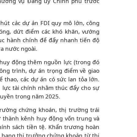
Thường vụ Đảng ủy Chính phủ trước
u hút các dự án FDI quy mô lớn, công
chóng, dứt điểm các khó khăn, vướng
tục hành chính để đẩy nhanh tiến độ
ra nước ngoài.
ể huy động thêm nguồn lực (trong đó
ông trình, dự án trọng điểm về giao
ể thao, các dự án có sức lan tỏa lớn.
lực tài chính nhằm thúc đẩy cho sự
 quyền trong năm 2025.
 trường chứng khoán, thị trường trái
ở thành kênh huy động vốn trung và
hính sách tiền tệ. Khẩn trương hoàn
g hạng thị trưởng chứng khoán từ thị