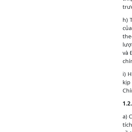
trư
h) 
của
the
lượ
và 
chí
i) 
kịp
Chí
1.2
a) 
tíc