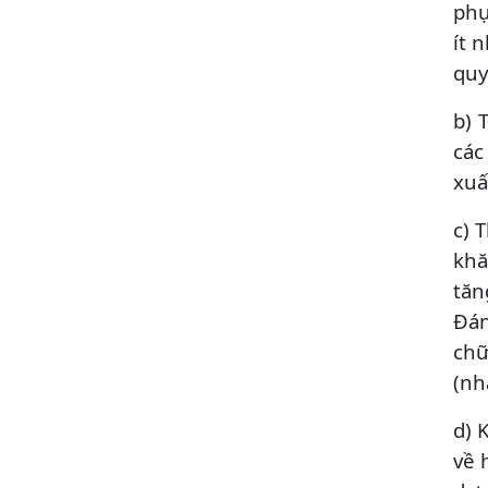
phụ
ít 
quy
b) 
các
xuấ
c) 
khă
tăn
Đán
chữ
(nh
d) 
về 