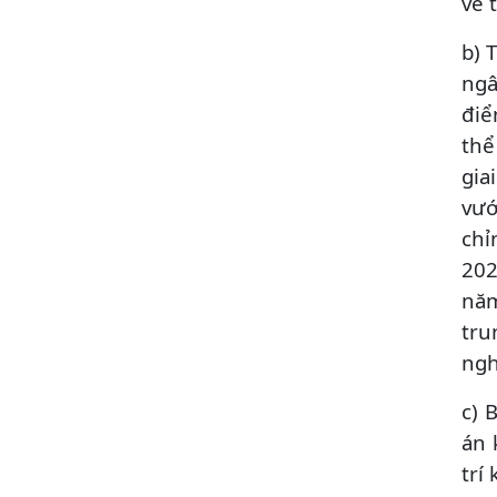
về 
b) 
ngâ
điể
thể
gia
vướ
chỉ
202
năm
tru
ngh
c) 
án 
trí