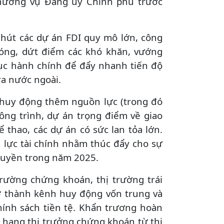
Thường vụ Đảng ủy Chính phủ trước
u hút các dự án FDI quy mô lớn, công
chóng, dứt điểm các khó khăn, vướng
tục hành chính để đẩy nhanh tiến độ
ra nước ngoài.
ể huy động thêm nguồn lực (trong đó
ông trình, dự án trọng điểm về giao
ể thao, các dự án có sức lan tỏa lớn.
lực tài chính nhằm thúc đẩy cho sự
 quyền trong năm 2025.
 trường chứng khoán, thị trường trái
ở thành kênh huy động vốn trung và
hính sách tiền tệ. Khẩn trương hoàn
g hạng thị trưởng chứng khoán từ thị