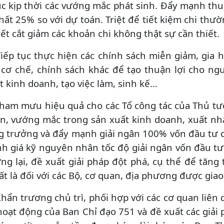
c kịp thời các vướng mắc phát sinh. Đẩy mạnh th
nhất 25% so với dự toán. Triệt để tiết kiệm chi th
ết cắt giảm các khoản chi không thật sự cần thiết.
Tiếp tục thực hiện các chính sách miễn giảm, gia hạ
 cơ chế, chính sách khác để tạo thuận lợi cho ng
t kinh doanh, tạo việc làm, sinh kế…
Tham mưu hiệu quả cho các Tổ công tác của Thủ t
n, vướng mắc trong sản xuất kinh doanh, xuất nh
g trưởng và đẩy mạnh giải ngân 100% vốn đầu tư c
h giá kỹ nguyên nhân tốc độ giải ngân vốn đầu t
ng lại, đề xuất giải pháp đột phá, cụ thể để tăn
ất là đối với các Bộ, cơ quan, địa phương được giao
Khẩn trương chủ trì, phối hợp với các cơ quan liên
hoạt động của Ban Chỉ đạo 751 và đề xuất các giả