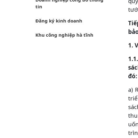
quy
tin
tướ
Đăng ký kinh doanh
Tiế
bảo
Khu công nghiệp hà tĩnh
1. 
1.1
sác
đó:
a) 
tri
sác
thu
uốn
trì