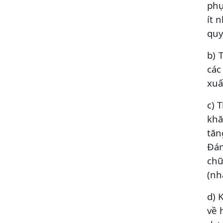
phụ
ít 
quy
b) 
các
xuấ
c) 
khă
tăn
Đán
chữ
(nh
d) 
về 