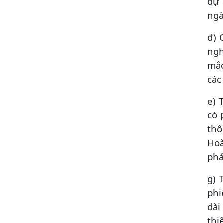
dự 
ngà
đ) 
ngh
mắc
các
e) 
có 
thô
Hoà
phá
g) 
phi
dài
thi