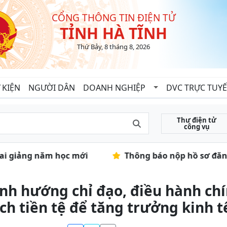
CỔNG THÔNG TIN ĐIỆN TỬ
TỈNH HÀ TĨNH
Thứ Bảy, 8 tháng 8, 2026
 KIỆN
NGƯỜI DÂN
DOANH NGHIỆP
DVC TRỰC TUY
Thư điện tử
công vụ
hai giảng năm học mới
Thông báo nộp hồ sơ đăng 
nh hướng chỉ đạo, điều hành chí
ch tiền tệ để tăng trưởng kinh t