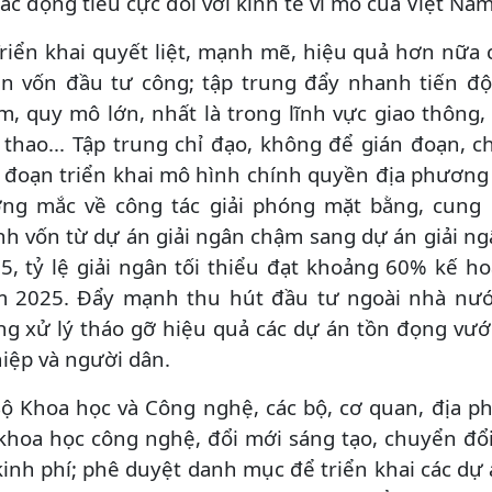
tác động tiêu cực đối với kinh tế vĩ mô của Việt Nam
Triển khai quyết liệt, mạnh mẽ, hiệu quả hơn nữa c
n vốn đầu tư công; tập trung đẩy nhanh tiến độ 
m, quy mô lớn, nhất là trong lĩnh vực giao thông, 
 thao... Tập trung chỉ đạo, không để gián đoạn, 
i đoạn triển khai mô hình chính quyền địa phương 
ng mắc về công tác giải phóng mặt bằng, cung ứn
nh vốn từ dự án giải ngân chậm sang dự án giải ng
5, tỷ lệ giải ngân tối thiểu đạt khoảng 60% kế 
 2025. Đẩy mạnh thu hút đầu tư ngoài nhà nước
ng xử lý tháo gỡ hiệu quả các dự án tồn đọng v
iệp và người dân.
Bộ Khoa học và Công nghệ, các bộ, cơ quan, địa p
khoa học công nghệ, đổi mới sáng tạo, chuyển đổ
 kinh phí; phê duyệt danh mục để triển khai các dự