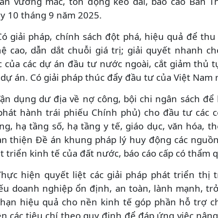
án vướng mắc, tồn đọng kéo dài, báo cáo Ban 
y 10 tháng 9 năm 2025.
Có giải pháp, chính sách đột phá, hiệu quả để th
ệ cao, dẫn dắt chuỗi giá trị; giải quyết nhanh 
 của các dự án đầu tư nước ngoài, cắt giảm thủ 
 dự án. Có giải pháp thúc đẩy đầu tư của Việt Nam 
Tận dụng dư địa về nợ công, bội chi ngân sách đ
phát hành trái phiếu Chính phủ) cho đầu tư các c
ng, hạ tầng số, hạ tầng y tế, giáo dục, văn hóa, th
n thiện Đề án khung pháp lý huy động các nguồn 
t triển kinh tế của đất nước, báo cáo cấp có thẩm
Thực hiện quyết liệt các giải pháp phát triển thị
ếu doanh nghiệp ổn định, an toàn, lành mạnh, tr
 hạn hiệu quả cho nền kinh tế góp phần hỗ trợ c
ện các tiêu chí theo quy định để đáp ứng việc nân