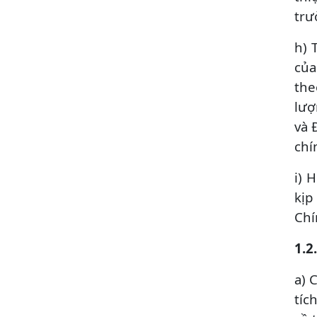
trư
h) 
của
the
lượ
và 
chí
i) 
kịp
Chí
1.2
a) 
tíc