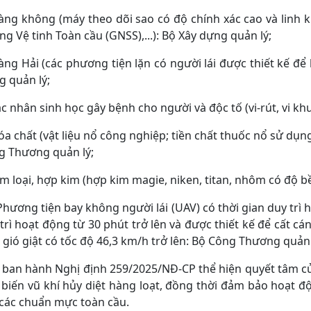
àng không (máy theo dõi sao có độ chính xác cao và linh ki
g Vệ tinh Toàn cầu (GNSS),...): Bộ Xây dựng quản lý;
àng Hải (các phương tiện lặn có người lái được thiết kế để 
 quản lý;
ác nhân sinh học gây bệnh cho người và độc tố (vi-rút, vi khu
óa chất (vật liệu nổ công nghiệp; tiền chất thuốc nổ sử dụng 
g Thương quản lý;
im loại, hợp kim (hợp kim magie, niken, titan, nhôm có độ b
Phương tiện bay không người lái (UAV) có thời gian duy trì h
trì hoạt động từ 30 phút trở lên và được thiết kế để cất cá
 gió giật có tốc độ 46,3 km/h trở lên: Bộ Công Thương quản 
 ban hành Nghị định 259/2025/NĐ-CP thể hiện quyết tâm c
biến vũ khí hủy diệt hàng loạt, đồng thời đảm bảo hoạt 
các chuẩn mực toàn cầu.