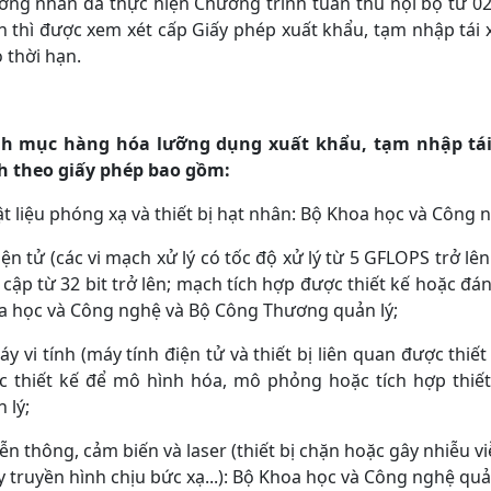
ơng nhân đã thực hiện Chương trình tuân thủ nội bộ từ 0
 thì được xem xét cấp Giấy phép xuất khẩu, tạm nhập tái 
 thời hạn.
h mục hàng hóa lưỡng dụng xuất khẩu, tạm nhập tái 
h theo giấy phép bao gồm:
ật liệu phóng xạ và thiết bị hạt nhân: Bộ Khoa học và Công 
iện tử (các vi mạch xử lý có tốc độ xử lý từ 5 GFLOPS trở lên
 cập từ 32 bit trở lên; mạch tích hợp được thiết kế hoặc đánh
a học và Công nghệ và Bộ Công Thương quản lý;
áy vi tính (máy tính điện tử và thiết bị liên quan được thi
c thiết kế để mô hình hóa, mô phỏng hoặc tích hợp thiết 
 lý;
iễn thông, cảm biến và laser (thiết bị chặn hoặc gây nhiễu 
 truyền hình chịu bức xạ...): Bộ Khoa học và Công nghệ quản