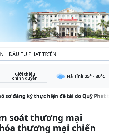
ẾN
ĐẦU TƯ PHÁT TRIỂN
Giới thiệu
Hà Tĩnh
25
° -
30
°C
chính quyền
sơ đăng ký thực hiện đề tài do Quỹ Phát triển khoa học
ểm soát thương mại
g hóa thương mại chiến