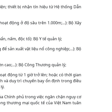
ện; thiết bị nhận tín hiệu từ Hệ thống Dẫn
hoạt động ở độ sâu trên 1.000m;...): Bộ Xây
ẩn, nấm, độc tố): Bộ Y tế quản lý;
để sản xuất vật liệu nổ công nghiệp;...): Bộ
ền cao;...): Bộ Công Thương quản lý;
oạt động từ 1 giờ trở lên; hoặc có thời gian
nh và duy trì chuyến bay ổn định trong điều
lý.
ủa Chính phủ trong việc ngăn chặn nguy cơ
động thương mại quốc tế của Việt Nam tuân