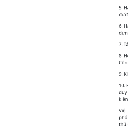
5. H
đườn
6. H
dựng
7. T
8. H
Côn
9. K
10. 
duy 
kiện
Việc
phổ 
thủ 