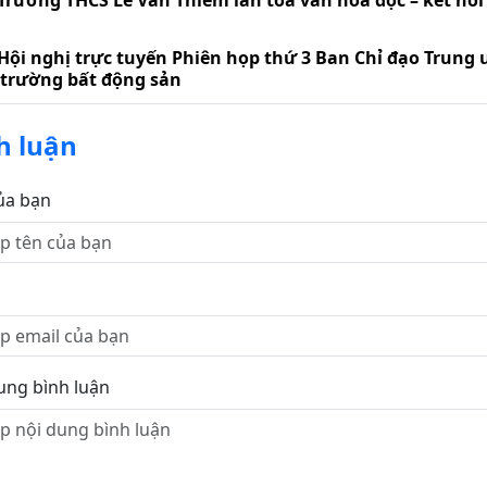
Trường THCS Lê Văn Thiêm lan tỏa văn hóa đọc – kết nối t
Hội nghị trực tuyến Phiên họp thứ 3 Ban Chỉ đạo Trung 
 trường bất động sản
h luận
ủa bạn
ung bình luận