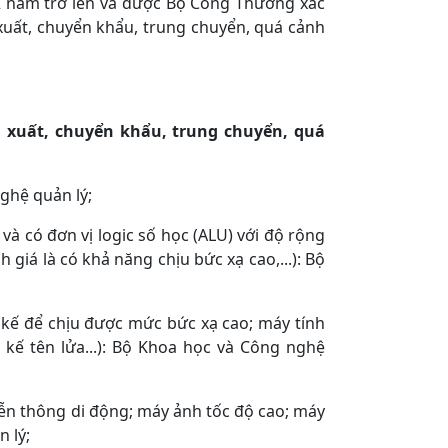
2 năm trở lên và được Bộ Công Thương xác
xuất, chuyển khẩu, trung chuyển, quá cảnh
xuất, chuyển khẩu, trung chuyển, quá
nghệ quản lý;
 và có đơn vị logic số học (ALU) với độ rộng
 giá là có khả năng chịu bức xạ cao,...): Bộ
ết kế để chịu được mức bức xạ cao; máy tính
kế tên lửa...): Bộ Khoa học và Công nghệ
viễn thông di động; máy ảnh tốc độ cao; máy
 lý;