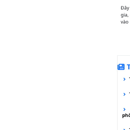
Đây 
gia,
vào 
ph