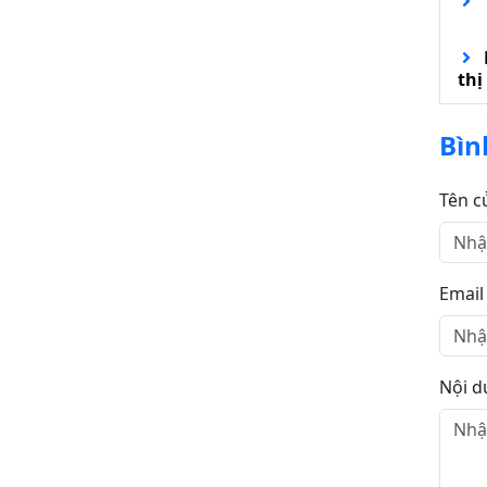
thị
Bìn
Tên c
Email
Nội d