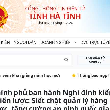
CỔNG THÔNG TIN ĐIỆN TỬ
TỈNH HÀ TĨNH
Thứ Bảy, 8 tháng 8, 2026
 KIỆN
NGƯỜI DÂN
DOANH NGHIỆP
DVC TRỰC TUY
Thư điện tử
công vụ
nh viên khai giảng năm học mới
Thông báo nộp hồ 
ính phủ ban hành Nghị định ki
iến lược: Siết chặt quản lý hàn
ợc, tăng cường an ninh quốc gia