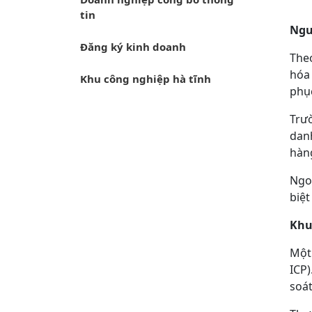
tin
Ngu
Đăng ký kinh doanh
Theo
hóa
Khu công nghiệp hà tĩnh
phục
Trư
dan
hàn
Ngoà
biệt
Khu
Một
ICP
soát