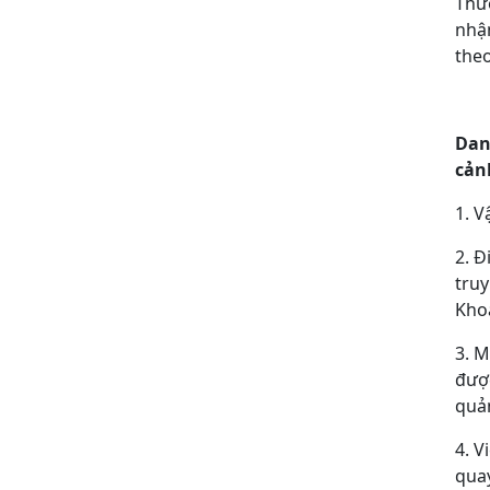
Thư
nhận
theo
Dan
cản
1. V
2. Đ
truy
Kho
3. M
đượ
quản
4. V
quay