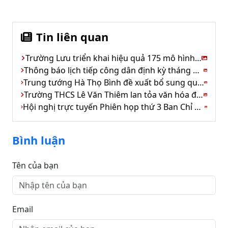
Tin liên quan
Trường Lưu triển khai hiệu quả 175 mô hình kinh tế
Thông báo lịch tiếp công dân định kỳ tháng 11 của Chủ tịch UBND tỉnh Hà Tĩnh
Trung tướng Hà Thọ Bình đề xuất bổ sung quy định tổ chức buồng tạm giữ tại tất cả đồn biên phòng
Trường THCS Lê Văn Thiêm lan tỏa văn hóa đọc – kết nối tri thức thời đại số
Hội nghị trực tuyến Phiên họp thứ 3 Ban Chỉ đạo Trung ương về chính sách nhà ở và phát triển thị trường bất động sản
Bình luận
Tên của bạn
Email