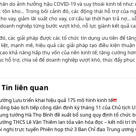
hăn do ảnh hưởng hậu COVID-19 và suy thoái kinh tế như: c
c tồn kho... Trong bối cảnh đó, các động thái hỗ trợ của
ho vay, giảm lãi suất cho vay, cơ cấu lại thời hạn trả nợ...
doanh nghiệp từng bước vượt khó, nỗ lực giành kết quả ca
đó, các giải pháp được các tổ chức tín dụng ưu tiên để tă
 liệt, mạnh mẽ, hiệu quả các giải pháp tạo điều kiện thuận
cao khả năng hấp thụ vốn của nền kinh tế; tăng cường hơn
tục hỗ trợ, chia sẻ để doanh nghiệp vượt khó, thúc đẩy phục
Tin liên quan
ường Lưu triển khai hiệu quả 175 mô hình kinh tế
ông báo lịch tiếp công dân định kỳ tháng 11 của Chủ tịch 
ung tướng Hà Thọ Bình đề xuất bổ sung quy định tổ chức b
ường THCS Lê Văn Thiêm lan tỏa văn hóa đọc – kết nối tri th