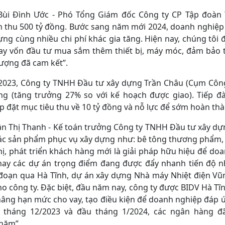
ùi Đình Ước - Phó Tổng Giám đốc Công ty CP Tập đoàn T
 thu 500 tỷ đồng. Bước sang năm mới 2024, doanh nghiệp ti
ựng cùng nhiều chi phí khác gia tăng. Hiện nay, chúng tô
ay vốn đầu tư mua sắm thêm thiết bị, máy móc, đảm bảo th
lượng đã cam kết”.
023, Công ty TNHH Đầu tư xây dựng Trần Châu (Cụm Công
ng (tăng trưởng 27% so với kế hoạch được giao). Tiếp 
p đặt mục tiêu thu về 10 tỷ đồng và nỗ lực để sớm hoàn th
ần Thị Thanh - Kế toán trưởng Công ty TNHH Đầu tư xây dự
ác sản phẩm phục vụ xây dựng như: bê tông thương phẩm,
thị, phát triển khách hàng mới là giải pháp hữu hiệu để d
nay các dự án trọng điểm đang được đẩy nhanh tiến độ n
oạn qua Hà Tĩnh, dự án xây dựng Nhà máy Nhiệt điện Vũng
ho công ty. Đặc biệt, đầu năm nay, công ty được BIDV Hà T
nâng hạn mức cho vay, tạo điều kiện để doanh nghiệp đáp ứ
 tháng 12/2023 và đầu tháng 1/2024, các ngân hàng đã 
năm”.