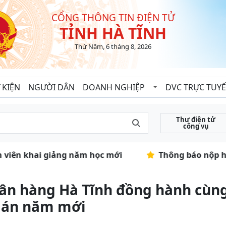
CỔNG THÔNG TIN ĐIỆN TỬ
TỈNH HÀ TĨNH
Thứ Năm, 6 tháng 8, 2026
 KIỆN
NGƯỜI DÂN
DOANH NGHIỆP
DVC TRỰC TUY
Thư điện tử
công vụ
nh viên khai giảng năm học mới
Thông báo nộp hồ 
ân hàng Hà Tĩnh đồng hành cùng
 án năm mới