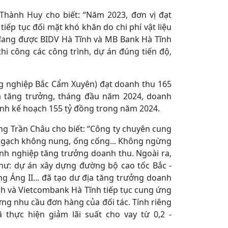
hành Huy cho biết: “Năm 2023, đơn vị đạt
ếp tục đối mặt khó khăn do chi phí vật liệu
i đang được BIDV Hà Tĩnh và MB Bank Hà Tĩnh
i công các công trình, dự án đúng tiến độ,
 nghiệp Bắc Cẩm Xuyên) đạt doanh thu 165
đà tăng trưởng, tháng đầu năm 2024, doanh
ành kế hoạch 155 tỷ đồng trong năm 2024.
ng Trần Châu cho biết: “Công ty chuyên cung
 gạch không nung, ống cống... Không ngừng
oanh nghiệp tăng trưởng doanh thu. Ngoài ra,
hư: dự án xây dựng đường bộ cao tốc Bắc -
 Áng II... đã tạo dư địa tăng trưởng doanh
ĩnh và Vietcombank Hà Tĩnh tiếp tục cung ứng
ng nhu cầu đơn hàng của đối tác. Tính riêng
thực hiện giảm lãi suất cho vay từ 0,2 -