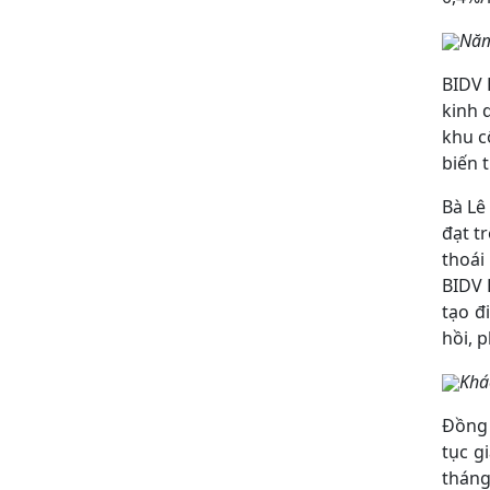
Năm
BIDV 
kinh 
khu c
biến 
Bà Lê
đạt t
thoái
BIDV 
tạo đ
hồi, 
Khá
Đồng 
tục g
tháng