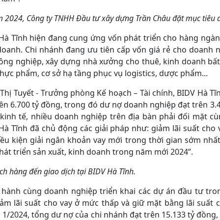
 2024, Công ty TNHH Đầu tư xây dựng Trần Châu đặt mục tiêu d
Hà Tĩnh hiện đang cung ứng vốn phát triển cho hàng ngàn 
doanh. Chi nhánh đang ưu tiên cấp vốn giá rẻ cho doanh n
ông nghiệp, xây dựng nhà xưởng cho thuê, kinh doanh bất
thực phẩm, cơ sở hạ tầng phục vụ logistics, dược phẩm...
 Thị Tuyết - Trưởng phòng Kế hoạch – Tài chính, BIDV Hà Tĩ
rên 6.700 tỷ đồng, trong đó dư nợ doanh nghiệp đạt trên 3
 kinh tế, nhiều doanh nghiệp trên địa bàn phải đối mặt cù
Hà Tĩnh đã chủ động các giải pháp như: giảm lãi suất cho va
iều kiện giải ngân khoản vay mới trong thời gian sớm nh
phát triển sản xuất, kinh doanh trong năm mới 2024”.
ch hàng đến giao dịch tại BIDV Hà Tĩnh.
hành cùng doanh nghiệp triển khai các dự án đầu tư tro
iảm lãi suất cho vay ở mức thấp và giữ mặt bằng lãi suất 
 1/2024, tổng dư nợ của chi nhánh đạt trên 15.133 tỷ đồng