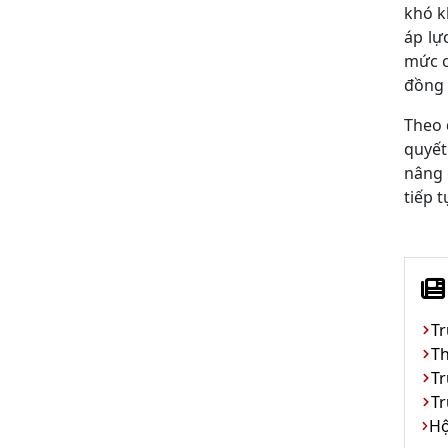
khó k
áp lự
mức c
đồng 
Theo 
quyết
nâng 
tiếp 
Tr
Th
Tr
Tr