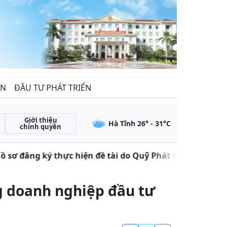
ẾN
ĐẦU TƯ PHÁT TRIỂN
Giới thiệu
Hà Tĩnh
26
° -
31
°C
chính quyền
sơ đăng ký thực hiện đề tài do Quỹ Phát triển khoa học
 doanh nghiệp đầu tư