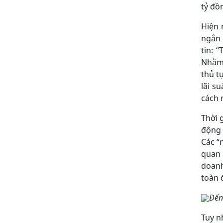
tỷ đồ
Hiện 
ngắn 
tin: 
Nhằm 
thủ t
lãi s
cách n
Thời 
động 
Các “
quan 
doanh
toàn 
Đến
Tuy n