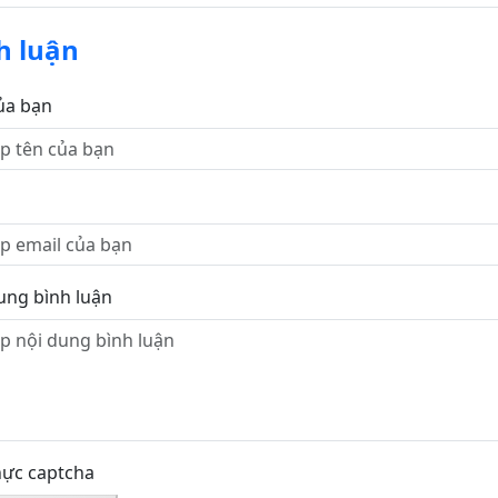
h luận
ủa bạn
ung bình luận
hực captcha