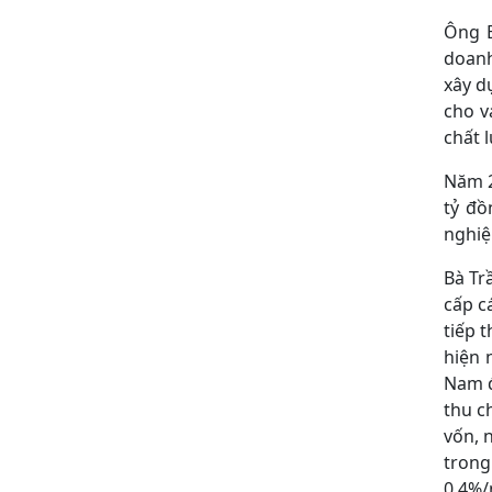
Ông B
doanh
xây d
cho v
chất 
Năm 2
tỷ đồ
nghiệ
Bà Tr
cấp c
tiếp 
hiện 
Nam đ
thu c
vốn, 
trong
0,4%/