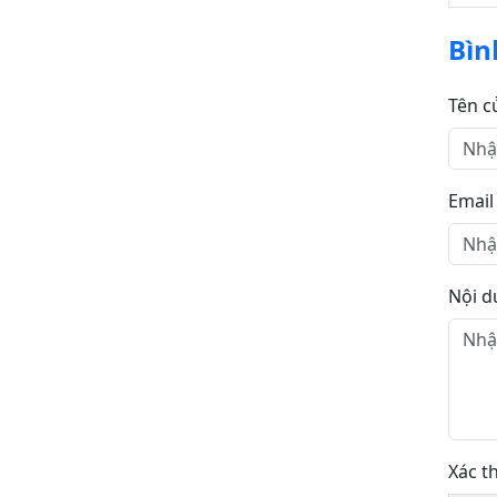
Bìn
Tên c
Email
Nội d
Xác t