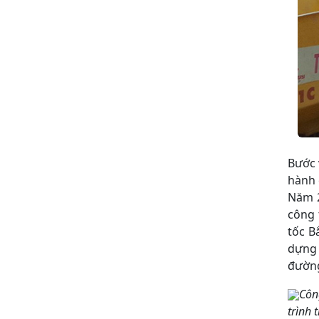
Bước 
hành 
Năm 2
công 
tốc B
dựng 
đường
Côn
trình 