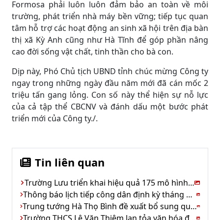
Formosa phải luôn luôn đảm bảo an toàn về môi
trường, phát triển nhà máy bền vững; tiếp tục quan
tâm hỗ trợ các hoạt động an sinh xã hội trên địa bàn
thị xã Kỳ Anh cũng như Hà Tĩnh để góp phần nâng
cao đời sống vật chất, tinh thần cho bà con.
Dịp này, Phó Chủ tịch UBND tỉnh chúc mừng Công ty
ngay trong những ngày đầu năm mới đã cán mốc 2
triệu tấn gang lỏng. Con số này thể hiện sự nỗ lực
của cả tập thể CBCNV và đánh dấu một bước phát
triển mới của Công ty./.
Tin liên quan
Trường Lưu triển khai hiệu quả 175 mô hình kinh tế
Thông báo lịch tiếp công dân định kỳ tháng 11 của Chủ tịch UBND tỉnh Hà Tĩnh
Trung tướng Hà Thọ Bình đề xuất bổ sung quy định tổ chức buồng tạm giữ tại tất cả đồn biên phòng
Trường THCS Lê Văn Thiêm lan tỏa văn hóa đọc – kết nối tri thức thời đại số