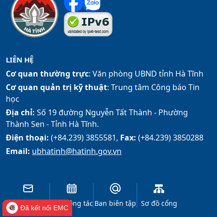
LIÊN HỆ
Cơ quan thường trực
: Văn phòng UBND tỉnh Hà Tĩnh
Cơ quan quản trị kỹ thuật
: Trung tâm Công báo Tin
học
Địa chỉ:
Số 19 đường Nguyễn Tất Thành - Phường
Thành Sen - Tỉnh Hà Tĩnh.
Điện thoại:
(+84.239) 3855581,
Fax:
(+84.239) 3850288
Email:
ubhatinh@hatinh.gov.vn
Góp ý
Lịch công tác
Ban biên tập
Sơ đồ cổng
Đã kết nối EMC