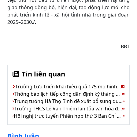
giao thông đồng bộ, hiện đại, tạo động lực mới cho
phát triển kinh tế - xã hội tỉnh nhà trong giai đoạn
2025–2030./.
BBT
Tin liên quan
Trường Lưu triển khai hiệu quả 175 mô hình kinh tế
Thông báo lịch tiếp công dân định kỳ tháng 11 của Chủ tịch UBND tỉnh Hà Tĩnh
Trung tướng Hà Thọ Bình đề xuất bổ sung quy định tổ chức buồng tạm giữ tại tất cả đồn biên phòng
Trường THCS Lê Văn Thiêm lan tỏa văn hóa đọc – kết nối tri thức thời đại số
Hội nghị trực tuyến Phiên họp thứ 3 Ban Chỉ đạo Trung ương về chính sách nhà ở và phát triển thị trường bất động sản
Bình luận