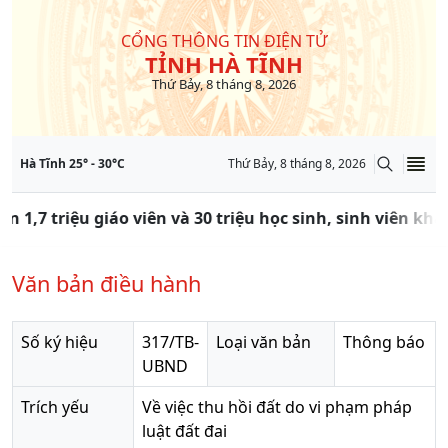
CỔNG THÔNG TIN ĐIỆN TỬ
TỈNH HÀ TĨNH
Thứ Bảy, 8 tháng 8, 2026
Hà Tĩnh
25
° -
30
°C
Thứ Bảy, 8 tháng 8, 2026
ần 1,7 triệu giáo viên và 30 triệu học sinh, sinh viên k
Văn bản điều hành
Số ký hiệu
317/TB-
Loại văn bản
Thông báo
UBND
Trích yếu
Về việc thu hồi đất do vi phạm pháp
luật đất đai