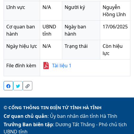
Lĩnh vực
N/A
Người ký
Nguyễn
Hồng Lĩnh
Cơ quan ban
UBND
Ngày ban
17/06/2025
hành
tỉnh
hành
Ngày hiệu lực
N/A
Trạng thái
Còn hiệu
lực
File đính kèm
Tài liệu
1
© CỔNG THÔNG TIN ĐIỆN TỬ TỈNH HÀ TĨNH
Cơ quan chủ quản
: Ủy ban nhân dân tỉnh Hà Tĩnh
Trưởng Ban biên tập
: Dương Tất Thắng -
Phó chủ tịch
UBND tỉnh