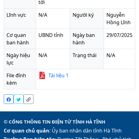
tới
Lĩnh vực
N/A
Người ký
Nguyễn
Hồng Lĩnh
Cơ quan
UBND tỉnh
Ngày ban
29/07/2025
ban hành
hành
Ngày hiệu
N/A
Trạng thái
N/A
lực
File đính
Tài liệu
1
kèm
© CỔNG THÔNG TIN ĐIỆN TỬ TỈNH HÀ TĨNH
Cơ quan chủ quản
: Ủy ban nhân dân tỉnh Hà Tĩnh