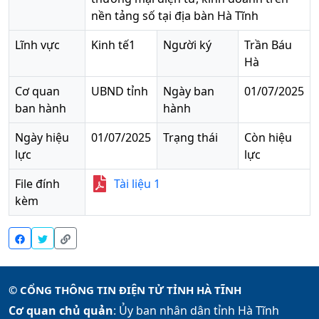
nền tảng số tại địa bàn Hà Tĩnh
Lĩnh vực
Kinh tế1
Người ký
Trần Báu
Hà
Cơ quan
UBND tỉnh
Ngày ban
01/07/2025
ban hành
hành
Ngày hiệu
01/07/2025
Trạng thái
Còn hiệu
lực
lực
File đính
Tài liệu
1
kèm
© CỔNG THÔNG TIN ĐIỆN TỬ TỈNH HÀ TĨNH
Cơ quan chủ quản
: Ủy ban nhân dân tỉnh Hà Tĩnh