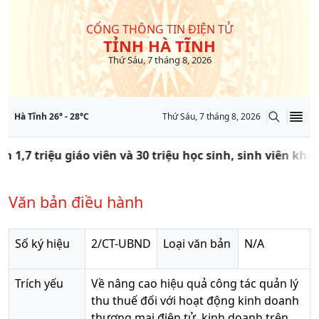
CỔNG THÔNG TIN ĐIỆN TỬ
TỈNH HÀ TĨNH
Thứ Sáu, 7 tháng 8, 2026
Hà Tĩnh
26
° -
28
°C
Thứ Sáu, 7 tháng 8, 2026
n 1,7 triệu giáo viên và 30 triệu học sinh, sinh viên kh
Văn bản điều hành
Số ký hiệu
2/CT-UBND
Loại văn bản
N/A
Trích yếu
Về nâng cao hiệu quả công tác quản lý
thu thuế đối với hoạt động kinh doanh
thương mại điện tử, kinh doanh trên