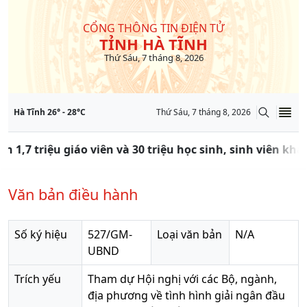
CỔNG THÔNG TIN ĐIỆN TỬ
TỈNH HÀ TĨNH
Thứ Sáu, 7 tháng 8, 2026
Hà Tĩnh
26
° -
28
°C
Thứ Sáu, 7 tháng 8, 2026
ần 1,7 triệu giáo viên và 30 triệu học sinh, sinh viên kh
Văn bản điều hành
Số ký hiệu
527/GM-
Loại văn bản
N/A
UBND
Trích yếu
Tham dự Hội nghị với các Bộ, ngành,
địa phương về tình hình giải ngân đầu