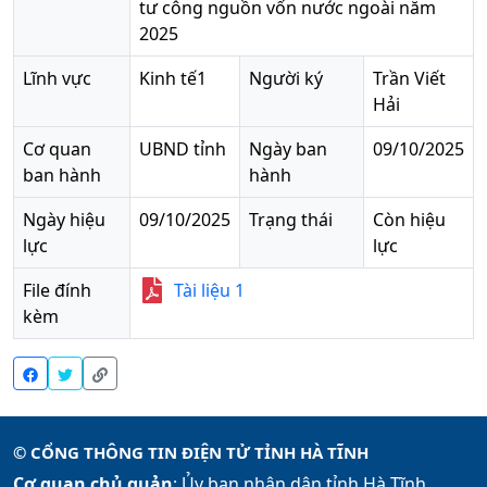
tư công nguồn vốn nước ngoài năm
2025
Lĩnh vực
Kinh tế1
Người ký
Trần Viết
Hải
Cơ quan
UBND tỉnh
Ngày ban
09/10/2025
ban hành
hành
Ngày hiệu
09/10/2025
Trạng thái
Còn hiệu
lực
lực
File đính
Tài liệu
1
kèm
© CỔNG THÔNG TIN ĐIỆN TỬ TỈNH HÀ TĨNH
Cơ quan chủ quản
: Ủy ban nhân dân tỉnh Hà Tĩnh