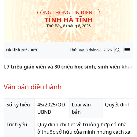
CỔNG THÔNG TIN ĐIỆN TỬ
TỈNH HÀ TĨNH
Thứ Bảy, 8 tháng 8, 2026
Hà Tĩnh
26
° -
30
°C
Thứ Bảy, 8 tháng 8, 2026
 1,7 triệu giáo viên và 30 triệu học sinh, sinh viên kha
Văn bản điều hành
Số ký hiệu
45/2025/QĐ-
Loại văn
Quyết định
UBND
bản
Trích yếu
Quy định chi tiết về trường hợp có nhà
ở thuộc sở hữu của mình nhưng cách xa