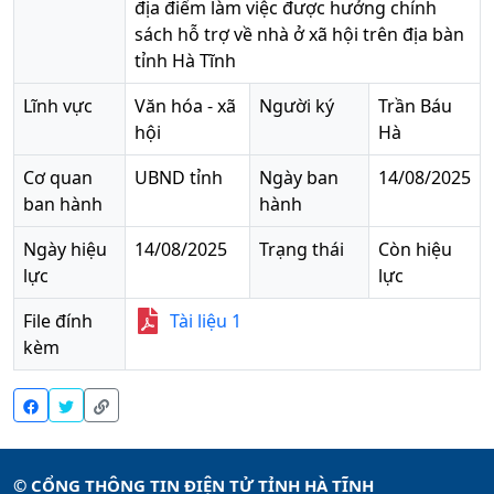
địa điểm làm việc được hưởng chính
sách hỗ trợ về nhà ở xã hội trên địa bàn
tỉnh Hà Tĩnh
Lĩnh vực
Văn hóa - xã
Người ký
Trần Báu
hội
Hà
Cơ quan
UBND tỉnh
Ngày ban
14/08/2025
ban hành
hành
Ngày hiệu
14/08/2025
Trạng thái
Còn hiệu
lực
lực
File đính
Tài liệu
1
kèm
© CỔNG THÔNG TIN ĐIỆN TỬ TỈNH HÀ TĨNH