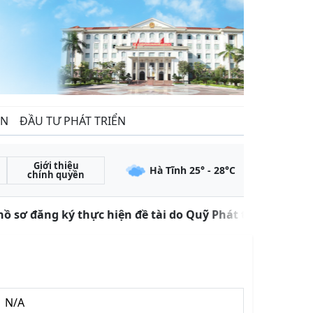
ẾN
ĐẦU TƯ PHÁT TRIỂN
Giới thiệu
Hà Tĩnh
25
° -
28
°C
chính quyền
ồ sơ đăng ký thực hiện đề tài do Quỹ Phát triển khoa họ
N/A