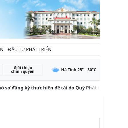
ẾN
ĐẦU TƯ PHÁT TRIỂN
Giới thiệu
Hà Tĩnh
25
° -
30
°C
chính quyền
 sơ đăng ký thực hiện đề tài do Quỹ Phát triển khoa họ