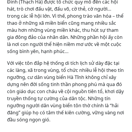
Đỉnh (Thạch Hà) được tổ chức quy mô đến các hội
hát, trò chơi đấu vật, đấu võ, cờ thẻ, cờ người…
trong các lễ hội lớn. Vì thế, phong trào văn hóa – thể
thao ở những xã miền biển cũng mang nhiều sắc
màu hơn những vùng miền khác, thu hút sự tham
gia đông đảo của nhân dân. Những phần hội ấy còn
là nơi con người thể hiện niềm mơ ước về một cuộc
sống bình yên, hạnh phúc…
Với việc tôn đắp hệ thống di tích lịch sử dày đặc tại
các làng, xã trong vùng, tổ chức nhiều lễ hội theo tín
ngưỡng, cư dân vùng biển Hà Tĩnh không chỉ xây
dựng nên đời sống tinh thần phong phú mà qua đó
còn giáo dục con cháu về cội nguồn tiên tổ, khơi dậy
truyền thống tự cường của dân tộc. Những tín
ngưỡng người dân vùng biển tôn thờ chính là “hải
đăng” giúp họ có tâm thế kiên cường, vững vàng nơi
đầu sóng ngọn gió.