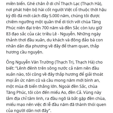
miền biển. Ghé chân ở di chỉ Thạch Lạc (Thạch Hà),
nơi phát hiện bộ hài cốt người Việt cổ thuộc thời hậu
kỳ đồ đá mới cách đây 5.000 năm, chúng tôi được
chiêm ngưỡng một quần thể di tích với chùa Tăng
Phúc niên đại trên 700 năm và đền Sắc còn lưu giữ
83 đạo sắc của các triều Lê - Nguyễn. Những ngày
thảnh thơi đầu xuân, du khách và đông đảo bà con
nhân dân địa phương về đây để tham quan, thắp
hương cầu nguyện.
Ông Nguyễn Văn Trường (Thạch Trị, Thạch Hà) cho
biết: “Lênh đênh trên sông nước cả năm nên đầu
xuân nào, tôi cũng về đây thắp hương để giải thoát
mọi ẩn ức năm cũ và cầu mong năm mới bình an,
một mùa đi biển thắng lớn. Ngoài đền Sắc, chùa
Tăng Phúc, tôi còn đến miếu Ao, đền Cả. Vùng này
lắm địa chỉ tâm linh, ra đầu ngõ là bắt gặp đền chùa,
miếu mạo nên việc đi lễ đầu năm đã thành thói quen
của người dân nơi đây”.