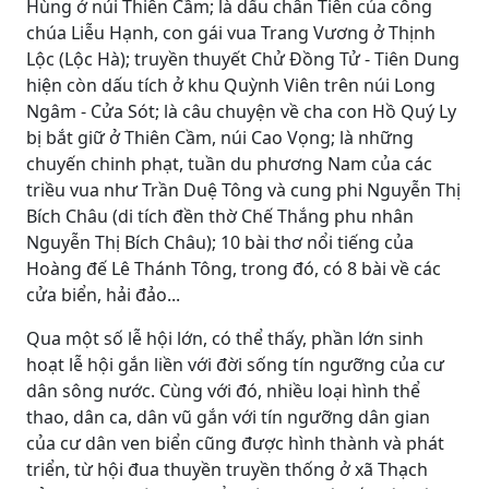
Hùng ở núi Thiên Cầm; là dấu chân Tiên của công
chúa Liễu Hạnh, con gái vua Trang Vương ở Thịnh
Lộc (Lộc Hà); truyền thuyết Chử Đồng Tử - Tiên Dung
hiện còn dấu tích ở khu Quỳnh Viên trên núi Long
Ngâm - Cửa Sót; là câu chuyện về cha con Hồ Quý Ly
bị bắt giữ ở Thiên Cầm, núi Cao Vọng; là những
chuyến chinh phạt, tuần du phương Nam của các
triều vua như Trần Duệ Tông và cung phi Nguyễn Thị
Bích Châu (di tích đền thờ Chế Thắng phu nhân
Nguyễn Thị Bích Châu); 10 bài thơ nổi tiếng của
Hoàng đế Lê Thánh Tông, trong đó, có 8 bài về các
cửa biển, hải đảo...
Qua một số lễ hội lớn, có thể thấy, phần lớn sinh
hoạt lễ hội gắn liền với đời sống tín ngưỡng của cư
dân sông nước. Cùng với đó, nhiều loại hình thể
thao, dân ca, dân vũ gắn với tín ngưỡng dân gian
của cư dân ven biển cũng được hình thành và phát
triển, từ hội đua thuyền truyền thống ở xã Thạch