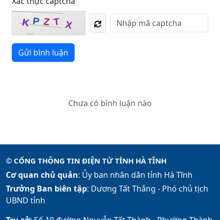
Xác thực captcha
P
Z
T
K
X
Gửi bình luận
Chưa có bình luận nào
© CỔNG THÔNG TIN ĐIỆN TỬ TỈNH HÀ TĨNH
Cơ quan chủ quản
: Ủy ban nhân dân tỉnh Hà Tĩnh
Trưởng Ban biên tập
: Dương Tất Thắng -
Phó chủ tịch
UBND tỉnh