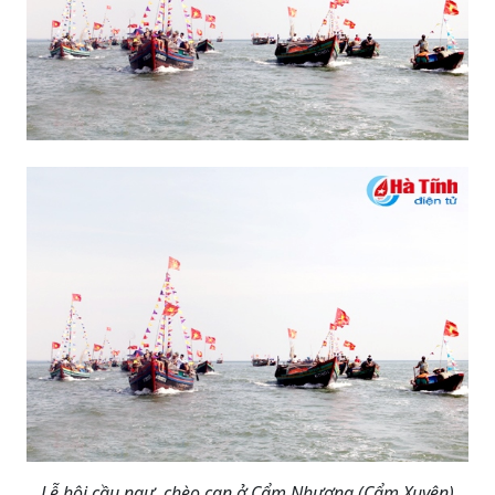
Lễ hội cầu ngư, chèo cạn ở Cẩm Nhượng (Cẩm Xuyên)