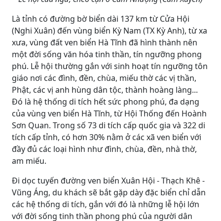
Là tỉnh có đường bờ biển dài 137 km từ Cửa Hội
(Nghi Xuân) đến vùng biển Kỳ Nam (TX Kỳ Anh), từ xa
xưa, vùng đất ven biển Hà Tĩnh đã hình thành nên
một đời sống văn hóa tinh thần, tín ngưỡng phong
phú. Lễ hội thường gắn với sinh hoạt tín ngưỡng tôn
giáo nơi các đình, đền, chùa, miếu thờ các vị thần,
Phật, các vị anh hùng dân tộc, thành hoàng làng...
Đó là hệ thống di tích hết sức phong phú, đa dạng
của vùng ven biển Hà Tĩnh, từ Hội Thống đến Hoành
Sơn Quan. Trong số 73 di tích cấp quốc gia và 322 di
tích cấp tỉnh, có hơn 30% nằm ở các xã ven biển với
đầy đủ các loại hình như đình, chùa, đền, nhà thờ,
am miếu.
Đi dọc tuyến đường ven biển Xuân Hội - Thạch Khê -
Vũng Áng, du khách sẽ bắt gặp dày đặc biển chỉ dẫn
các hệ thống di tích, gắn với đó là những lễ hội lớn
với đời sống tinh thần phong phú của người dân