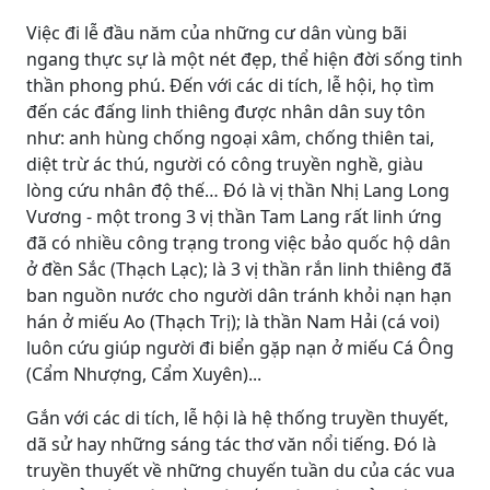
Việc đi lễ đầu năm của những cư dân vùng bãi
ngang thực sự là một nét đẹp, thể hiện đời sống tinh
thần phong phú. Đến với các di tích, lễ hội, họ tìm
đến các đấng linh thiêng được nhân dân suy tôn
như: anh hùng chống ngoại xâm, chống thiên tai,
diệt trừ ác thú, người có công truyền nghề, giàu
lòng cứu nhân độ thế… Đó là vị thần Nhị Lang Long
Vương - một trong 3 vị thần Tam Lang rất linh ứng
đã có nhiều công trạng trong việc bảo quốc hộ dân
ở đền Sắc (Thạch Lạc); là 3 vị thần rắn linh thiêng đã
ban nguồn nước cho người dân tránh khỏi nạn hạn
hán ở miếu Ao (Thạch Trị); là thần Nam Hải (cá voi)
luôn cứu giúp người đi biển gặp nạn ở miếu Cá Ông
(Cẩm Nhượng, Cẩm Xuyên)...
Gắn với các di tích, lễ hội là hệ thống truyền thuyết,
dã sử hay những sáng tác thơ văn nổi tiếng. Đó là
truyền thuyết về những chuyến tuần du của các vua