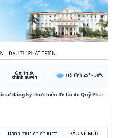
ẾN
ĐẦU TƯ PHÁT TRIỂN
Giới thiệu
Hà Tĩnh
25
° -
30
°C
chính quyền
 sơ đăng ký thực hiện đề tài do Quỹ Phát triển khoa họ
n
Danh mục chiến lược
BẢO VỆ MÔI