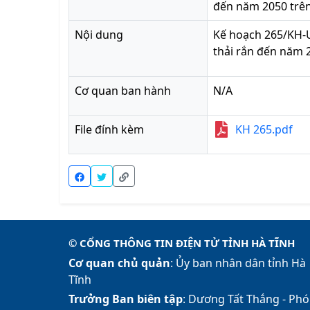
đến năm 2050 trên
Nội dung
Kế hoạch 265/KH-U
thải rắn đến năm 
Cơ quan ban hành
N/A
File đính kèm
KH 265.pdf
© CỔNG THÔNG TIN ĐIỆN TỬ TỈNH HÀ TĨNH
Cơ quan chủ quản
: Ủy ban nhân dân tỉnh Hà
Tĩnh
Trưởng Ban biên tập
: Dương Tất Thắng -
Phó